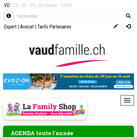
VD
GE
NE
VS
dieFamilie
SHOP
Expert
|
Avocat
|
Tarifs Partenaires
Toggl
AGENDA toute l'année