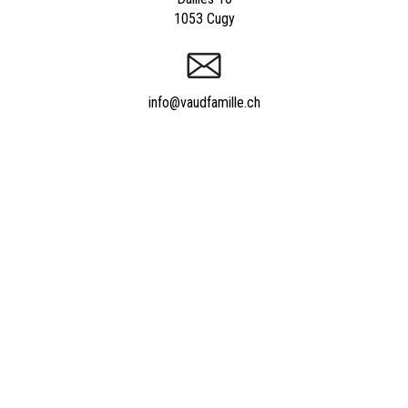
1053 Cugy
info@vaudfamille.ch
Appeler Vaudfamille.ch
021 652 52 93
Powered by
quicksite
|
Qui sommes-nous ?
|
Contact
|
Nos experts
|
Tarifs
|
Informations utiles
|
Forum