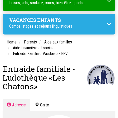
Loisirs, arts, scolaire, cours, bien-être, sports...
VACANCES ENFANTS
Camps, stages et séjours linguistiques
Home
Parents
Aide aux familles
Aide financière et sociale
Entraide Familiale Vaudoise - EFV
Entraide familiale -
Ludothèque «Les
Chatons»
Adresse
Carte