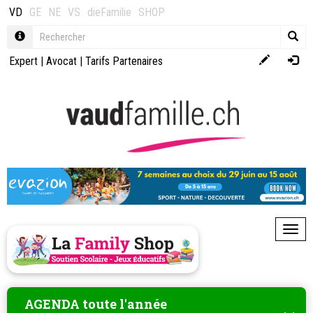
VD
GE
NE
VS
dieFamilie
SHOP
Expert
|
Avocat
|
Tarifs Partenaires
Toggl
AGENDA toute l'année