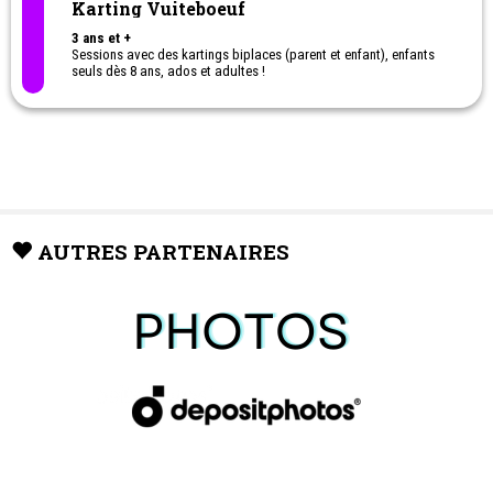
Karting Vuiteboeuf
3 ans et +
Sessions avec des kartings biplaces (parent et enfant), enfants
seuls dès 8 ans, ados et adultes !
Des kartings adaptés aux personnes à mobilité réduite mais
également des kartings de compétition.
A Vuiteboeuf, toute la famille en profite et par tous les temps !
Pensez aussi à nous pour vos anniversaires ou sorties entre amis
!
AUTRES PARTENAIRES