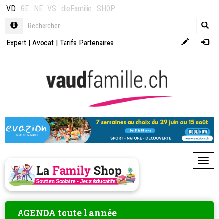
VD
GE
NE
VS
dieFamilie
SHOP
Expert
|
Avocat
|
Tarifs Partenaires
Toggl
AGENDA toute l'année