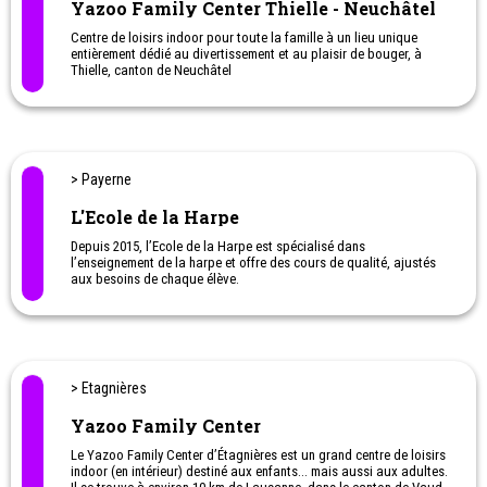
Yazoo Family Center Thielle - Neuchâtel
Centre de loisirs indoor pour toute la famille à un lieu unique
entièrement dédié au divertissement et au plaisir de bouger, à
Thielle, canton de Neuchâtel
> Payerne
L'Ecole de la Harpe
Depuis 2015, l’Ecole de la Harpe est spécialisé dans
l’enseignement de la harpe et offre des cours de qualité, ajustés
aux besoins de chaque élève.
Cours de harpe, ateliers thématiques, concerts, musique en
duo/trio, il y en a pour tous les goûts!
Cours d’initiation à la harpe dès 4 ans
Ateliers découverte - atelier de 1h pour découvrir l’instrument
PACK Découverte - Pack 10 cours + instrument prêté
> Etagnières
Yazoo Family Center
Le Yazoo Family Center d’Étagnières est un grand centre de loisirs
indoor (en intérieur) destiné aux enfants… mais aussi aux adultes.