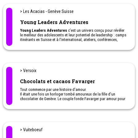
Maman de 3 enfants. Elle accompagne, depuis vingt ans, des
enfants dès 18 mois et adolescents dans un processus
> Les Acacias - Genève Suisse​
d’expression artistique.
Young Leaders Adventures
Young Leaders Adventures
c’est un univers conçu pour révéler
le meilleur des adolescents et leur potentiel de leadership : camps
itinérants en Suisse et à l'international, ateliers, conférences,
voyages interculturels, mentorat au contact d'athlètes d'élite et de
mentors.
Une approche globale, sur le terrain, fondée sur la transmission et
l’action et encadrée par des personnalités inspirantes.
> Versoix
Chocolats et cacaos Favarger
Tout commence par une histoire d’amour.
Il était une fois un horloger tombé amoureux de la fille d'un
chocolatier de Genève. Le couple fonde Favarger par amour pour
le chocolat artisanal suisse. Aujourd'hui encore, tout le monde
chez Favarger fait partie de notre famille passionnée de chocolat,
inspirée par l'amour et la passion de fabriquer le meilleur
chocolat du monde.
> Vuiteboeuf