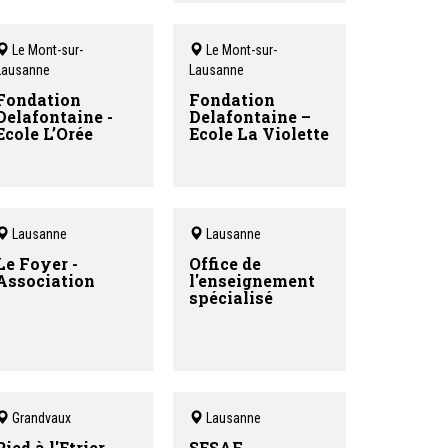
Le Mont-sur-
Le Mont-sur-
Lausanne
Lausanne
Fondation
Fondation
Delafontaine -
Delafontaine –
Ecole L’Orée
Ecole La Violette
Lausanne
Lausanne
Le Foyer -
Office de
Association
l'enseignement
spécialisé
Grandvaux
Lausanne
Pied à l'Etrier
SESAF