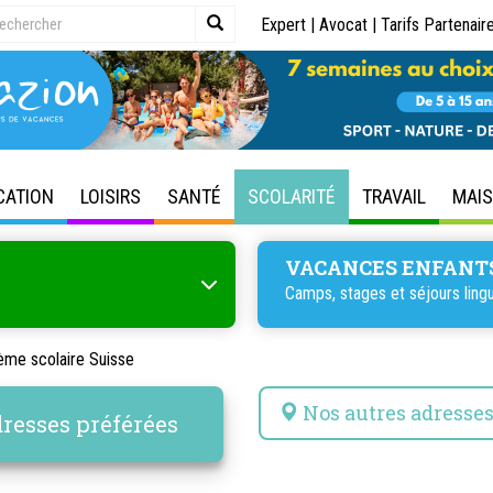
Expert
|
Avocat
|
Tarifs Partenair
CATION
LOISIRS
SANTÉ
SCOLARITÉ
TRAVAIL
MAI
VACANCES ENFANT
Camps, stages et séjours lingu
ème scolaire Suisse
Nos autres adresse
resses préférées