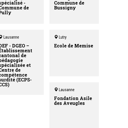
spécialisé -
Commune de
Commune de
Bussigny
Pully
Lausanne
Lutry
DEF - DGEO –
Ecole de Memise
Établissement
cantonal de
pédagogie
spécialisée et
Centre de
compétence
surdité (ECPS-
CCS)
Lausanne
Fondation Asile
des Aveugles