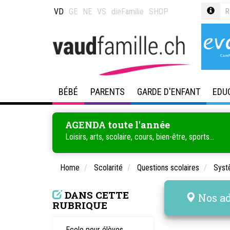
VD
GE
NE
VS
dieFamilie
SHOP
BÉBÉ
PARENTS
GARDE D'ENFANT
EDU
AGENDA toute l'année
Loisirs, arts, scolaire, cours, bien-être, sports...
Home
Scolarité
Questions scolaires
Syst
DANS CETTE
Nos ad
RUBRIQUE
Ecole pour élèves