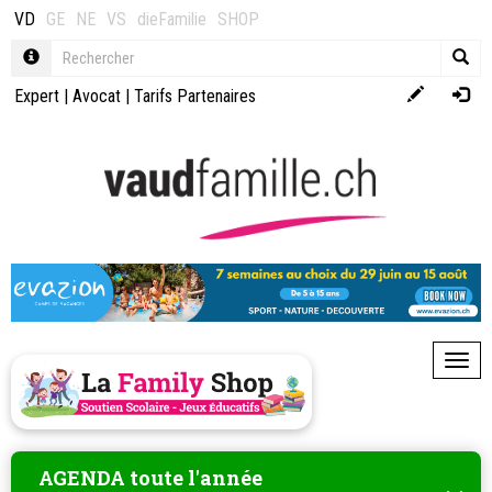
VD
GE
NE
VS
dieFamilie
SHOP
Expert
|
Avocat
|
Tarifs Partenaires
Toggl
AGENDA toute l'année