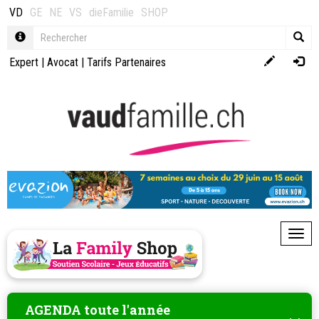
VD
GE
NE
VS
dieFamilie
SHOP
Expert
|
Avocat
|
Tarifs Partenaires
Toggl
AGENDA toute l'année