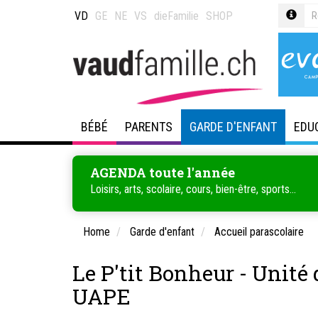
VD
GE
NE
VS
dieFamilie
SHOP
BÉBÉ
PARENTS
GARDE D'ENFANT
EDU
AGENDA toute l'année
Loisirs, arts, scolaire, cours, bien-être, sports...
Home
Garde d'enfant
Accueil parascolaire
Le P'tit Bonheur - Unité 
UAPE