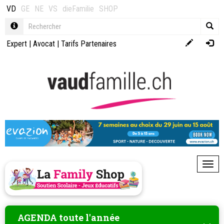
VD
GE
NE
VS
dieFamilie
SHOP
Expert
|
Avocat
|
Tarifs Partenaires
Toggl
AGENDA toute l'année