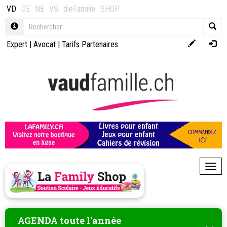
VD
GE
NE
VS
dieFamilie
SHOP
Expert
|
Avocat
|
Tarifs Partenaires
Toggl
AGENDA toute l'année