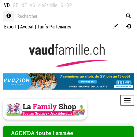
VD
GE
NE
VS
dieFamilie
SHOP
Expert
|
Avocat
|
Tarifs Partenaires
Toggl
AGENDA toute l'année