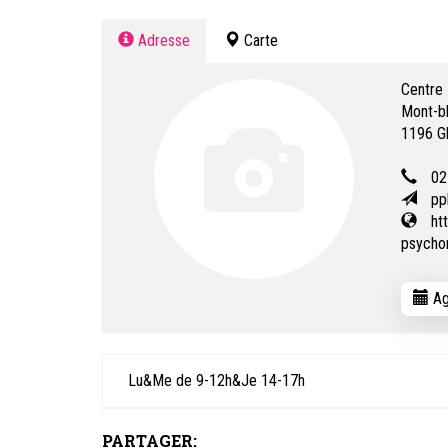
Adresse
Carte
Centre 
Mont-b
1196
G
02
pp
ht
psychom
Ag
Lu&Me de 9-12h&Je 14-17h
PARTAGER: