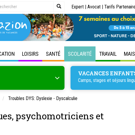
Expert
|
Avocat
|
Tarifs Partenair
CATION
LOISIRS
SANTÉ
SCOLARITÉ
TRAVAIL
MAI
VACANCES ENFANT
Camps, stages et séjours lingu
Troubles DYS: Dyslexie - Dyscalculie
es, psychomotriciens et