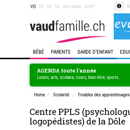
VD
GE
NE
VS
dieFamilie
SHOP
BÉBÉ
PARENTS
GARDE D'ENFANT
EDU
AGENDA toute l'année
Loisirs, arts, scolaire, cours, bien-être, sports...
Home
Scolarité
Troubles des apprentissages
Centre PPLS (psychologu
logopédistes) de la Dôle