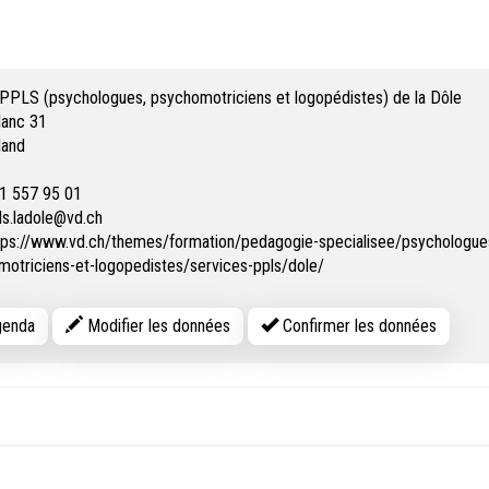
PPLS (psychologues, psychomotriciens et logopédistes) de la Dôle
lanc 31
land
1 557 95 01
ls.ladole@vd.ch
tps://www.vd.ch/themes/formation/pedagogie-specialisee/psychologue
otriciens-et-logopedistes/services-ppls/dole/
enda
Modifier les données
Confirmer les données