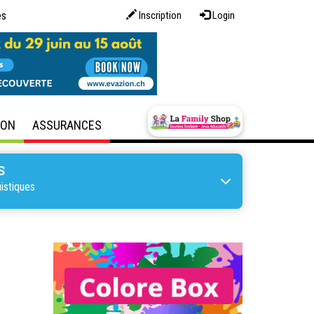
es
Inscription
Login
SON
ASSURANCES
S
istiques