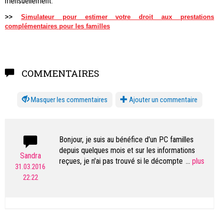
mensuellement.
>>
Simulateur pour estimer votre droit aux prestations
complémentaires pour les familles
COMMENTAIRES
les commentaires
Ajouter un commentaire
Bonjour, je suis au bénéfice d'un PC familles
depuis quelques mois et sur les informations
Sandra
reçues, je n'ai pas trouvé si le décompte
...
31.03.2016
d'électricité (Romande énergie) est pris en
22:22
charge ou non par le PC Familles ? J'ai vu que le
décompte chauffage n'est pas pris en charge,
billag, swisscaution.. etc ! Pouvez-vous me
renseigner ? Merci d'avance