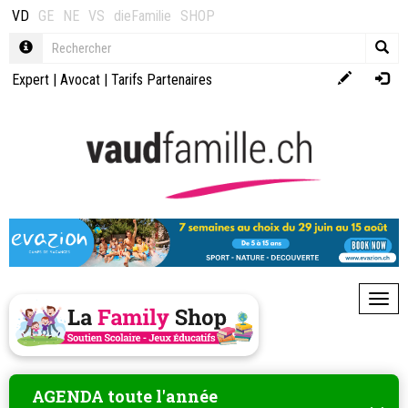
VD
GE
NE
VS
dieFamilie
SHOP
Expert
|
Avocat
|
Tarifs Partenaires
Toggl
AGENDA toute l'année