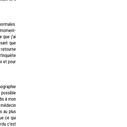
normales.
ce moment-
 que j'ai
isant que
 retourne
'inquiète
i et pour
ographie
 possible
dis à mon
e médecin
is au plus
ue ce qui
rdu c'est