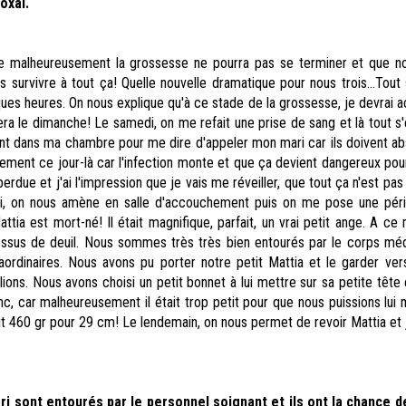
oxal.
e malheureusement la grossesse ne pourra pas se terminer et que no
 survivre à tout ça! Quelle nouvelle dramatique pour nous trois...Tout 
ues heures. On nous explique qu'à ce stade de la grossesse, je devrai 
ra le dimanche! Le samedi, on me refait une prise de sang et là tout s'
nt dans ma chambre pour me dire d'appeler mon mari car ils doivent a
ement ce jour-là car l'infection monte et que ça devient dangereux pou
rdue et j'ai l'impression que je vais me réveiller, que tout ça n'est pas
i, on nous amène en salle d'accouchement puis on me pose une péri
ttia est mort-né! Il était magnifique, parfait, un vrai petit ange. A ce
sus de deuil. Nous sommes très très bien entourés par le corps méd
rdinaires. Nous avons pu porter notre petit Mattia et le garder ver
ons. Nous avons choisi un petit bonnet à lui mettre sur sa petite tête e
anc, car malheureusement il était trop petit pour que nous puissions lui
ait 460 gr pour
29 cm
! Le lendemain, on nous permet de revoir Mattia et 
ri sont entourés par le personnel soignant et ils ont la chance 