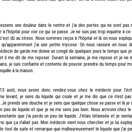
ressens une douleur dans le ventre et j'ai des pertes qui ne sont pas 
r à l'hôpital pour voir ce qui se passe. Je ne suis pas trop inquiète à 
c'est dû au stress. Nous sommes reçus à l'hôpital et là on nous explique
t qu'apparemment j'ai une petite mycose. On nous rassure en nous d
 médecin de garde me donne un congé de quelques jours le temps que je
 il me dit de me reposer. Durant la semaine, je me repose et je ne m
raire, je suis confiante et contente de pouvoir prendre du temps pour mo
nquille à la maison.
13 août, nous avons donc rendez-vous chez le médecin pour l'éch
e levant, je sens du liquide qui coule et je me dis que ce n'est pas
...Je prends une douche et je sens que quelque chose se passe et là je 
 un peu de liquide et que je ne me sens pas bien. Nous arrivons chez l
ssistante que j'ai perdu un peu de liquide. J'étais tétanisée et je senta
 que ça n'allait pas. Mon médecin vient nous chercher et je lui expliq
lte tout de suite et remarque que malheureusement le liquide que j'ai pe