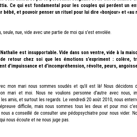
tia. Ce qui est fondamental pour les couples qui perdent un enf
r bébé, et pouvoir penser un rituel pour lui dire «bonjour» et «au 
, seule, nue, vide avec une partie de moi qui s'est envolée.
 Nathalie est insupportable. Vide dans son ventre, vide à
la mais
de retour chez soi que les émotions s’expriment : colère, tr
ment d’impuissance et d’incompréhension, révolte, peurs, angoiss
ec mon mari nous sommes soudés et qu'il est là! Nous décidons d'
on mari et moi. Nous ne voulions personne d'autre avec nous, im
e, les amis, et surtout les regards. Le vendredi 20 août 2010, nous enter
e épreuve difficile, mais nous sommes tous les deux et pour moi c'es
nous a conseillé de consulter une pédopsychiatre pour nous vider. No
qui nous écoute et ne nous juge pas.