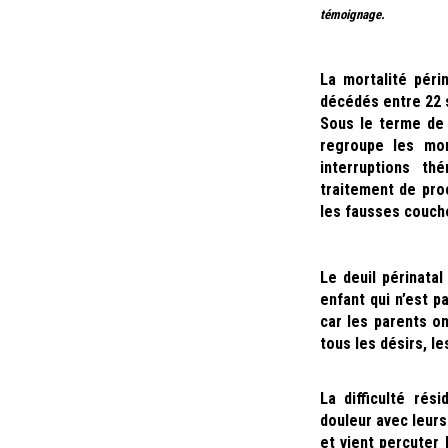
témoignage.
La mortalité péri
décédés entre 22 
Sous le terme de 
regroupe les mor
interruptions th
traitement de pro
les fausses couche
Le deuil périnatal
enfant qui n’est p
car les parents on
tous les désirs, l
La difficulté ré
douleur avec leurs
et vient percuter 