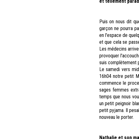
et tellement parad
Puis on nous dit qu
garçon ne pourra pas
en l'espace de quelq
et que cela se passe
Les médecins arrive
provoquer l'accouch
suis complètement pe
Le samedi vers mid
16h04 notre petit Ma
commence le proces
sages femmes extrao
temps que nous vouli
un petit peignoir bl
petit pyjama. Il pes
nouveau le porter.
Nathalie et son ma