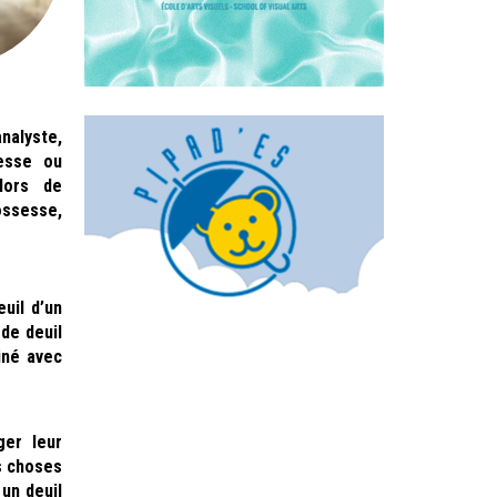
nalyste,
sesse ou
lors de
ossesse,
uil d’un
 de deuil
iné avec
ger leur
es choses
un deuil