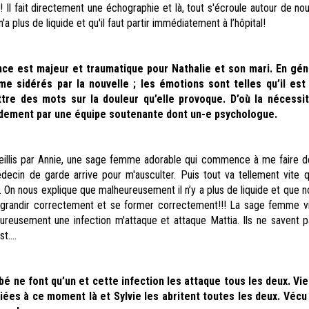
! Il fait directement une échographie et là, tout s'écroule autour de nou
'a plus de liquide et qu'il faut partir immédiatement à l’hôpital!
ce est majeur et traumatique pour Nathalie et son mari. En géné
e sidérés par la nouvelle ; les émotions sont telles qu’il est
tre des mots sur la douleur qu’elle provoque. D’où la nécessit
ement par une équipe soutenante dont un-e psychologue.
llis par Annie, une sage femme adorable qui commence à me faire d
decin de garde arrive pour m'ausculter. Puis tout va tellement vite q
 On nous explique que malheureusement il n’y a plus de liquide et que no
 grandir correctement et se former correctement!!! La sage femme v
ureusement une infection m'attaque et attaque Mattia. Ils ne savent p
t....
bé ne font qu’un et cette infection les attaque tous les deux. Vi
iées à ce moment là et Sylvie les abritent toutes les deux. Vécu