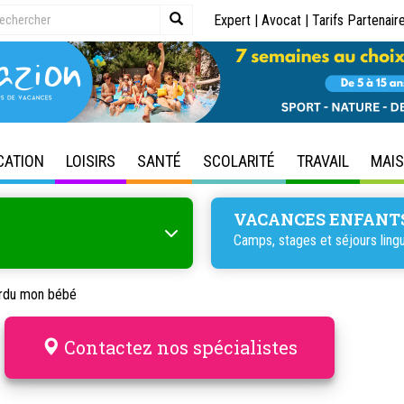
Expert
|
Avocat
|
Tarifs Partenair
CATION
LOISIRS
SANTÉ
SCOLARITÉ
TRAVAIL
MAI
VACANCES ENFANT
Camps, stages et séjours lingu
erdu mon bébé
Contactez nos spécialistes