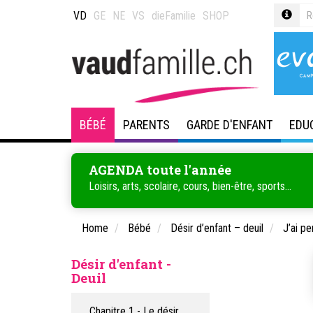
VD
GE
NE
VS
dieFamilie
SHOP
BÉBÉ
PARENTS
GARDE D'ENFANT
EDU
AGENDA toute l'année
Loisirs, arts, scolaire, cours, bien-être, sports...
Home
Bébé
Désir d’enfant – deuil
J’ai p
Désir d'enfant -
Deuil
Chapitre 1 - Le désir