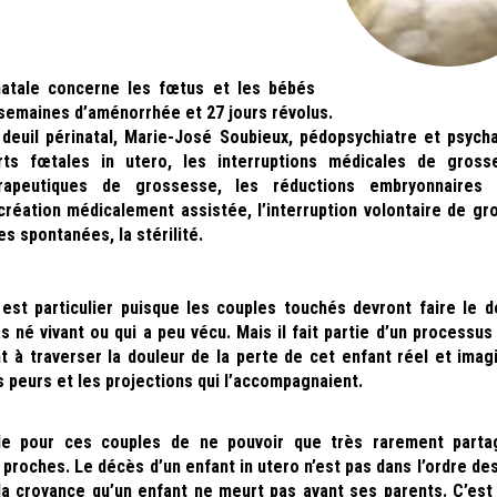
natale concerne les fœtus et les bébés
semaines d’aménorrhée et 27 jours révolus.
deuil périnatal, Marie-José Soubieux, pédopsychiatre et psycha
ts fœtales in utero, les interruptions médicales de gros
érapeutiques de grossesse, les réductions embryonnaires 
création médicalement assistée, l’interruption volontaire de gr
s spontanées, la stérilité.
 est particulier puisque les couples touchés devront faire le de
as né vivant ou qui a peu vécu. Mais il fait partie d’un processus
t à traverser la douleur de la perte de cet enfant réel et imag
es peurs et les projections qui l’accompagnaient.
side pour ces couples de ne pouvoir que très rarement parta
 proches. Le décès d’un enfant in utero n’est pas dans l’ordre d
la croyance qu’un enfant ne meurt pas avant ses parents. C’est 