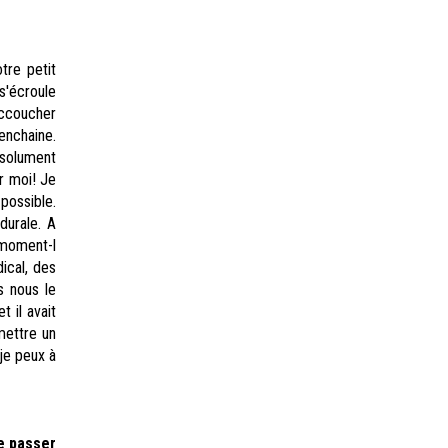
tre petit
s'écroule
accoucher
enchaine.
bsolument
r moi! Je
 possible.
durale. A
 moment-l
ical, des
s nous le
t il avait
 mettre un
je peux à
de passer