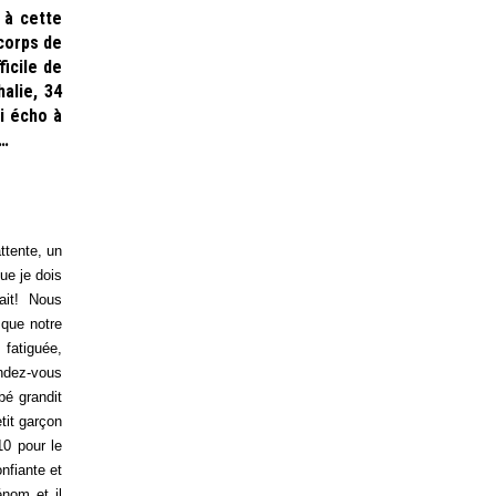
 à cette
 corps de
ficile de
alie, 34
i écho à
e…
ttente, un
ue je dois
ait! Nous
 que notre
 fatiguée,
endez-vous
bé grandit
tit garçon
10 pour le
nfiante et
nom et il