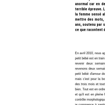
anormal car en de
terrible épreuve. 
la femme sensé abr
mettre des mots, d
ans, soutenu par s
ce que racontent 
En avril 2010, nous a
petit bébé est en trai
revenir deux semai
revenons deux semain
petit bébé d'amour do
mais c'est pour la b
des trois mois et tou
bien. Tout est en ord
et qu'il est en plein
contrôle morphologiqu
je commence à sentir