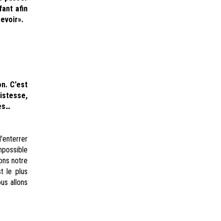
ant afin
revoir».
on. C
’est
istesse,
es…
enterrer
possible
rons notre
t le plus
us allons