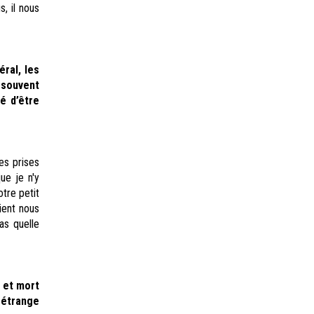
s, il nous
ral, les
 souvent
é d’être
es prises
ue je n'y
tre petit
ient nous
as quelle
e et mort
 étrange