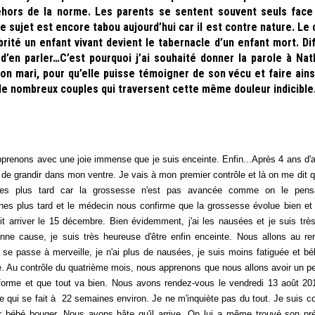
hors de la norme. Les parents se sentent souvent seuls face
Le sujet est encore tabou aujourd’hui car il est contre nature. Le
ité un enfant vivant devient le tabernacle d’un enfant mort. Dif
’en parler…C’est pourquoi j’ai souhaité donner la parole à Nath
on mari, pour qu’elle puisse témoigner de son vécu et faire ains
de nombreux couples qui traversent cette même douleur indicibl
pprenons avec une joie immense que je suis enceinte. Enfin...Après 4 ans d'a
n de grandir dans mon ventre. Je vais à mon premier contrôle et là on me dit q
nes plus tard car la grossesse n'est pas avancée comme on le pens
es plus tard et le médecin nous confirme que la grossesse évolue bien et
it arriver le 15 décembre. Bien évidemment, j'ai les nausées et je suis très
onne cause, je suis très heureuse d'être enfin enceinte. Nous allons au r
t se passe à merveille, je n'ai plus de nausées, je suis moins fatiguée et bé
re. Au contrôle du quatrième mois, nous apprenons que nous allons avoir un pe
e forme et que tout va bien. Nous avons rendez-vous le vendredi 13 août 20
e qui se fait à 22 semaines environ. Je ne m'inquiète pas du tout. Je suis co
 bébé bouger. Nous avons hâte qu'il arrive. On lui a même trouvé son pré