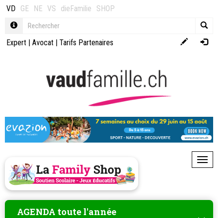
VD
GE
NE
VS
dieFamilie
SHOP
Expert
|
Avocat
|
Tarifs Partenaires
Toggl
AGENDA toute l'année