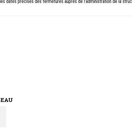
 les dates précises des fermetures auprès de l’administration de la struc
SEAU