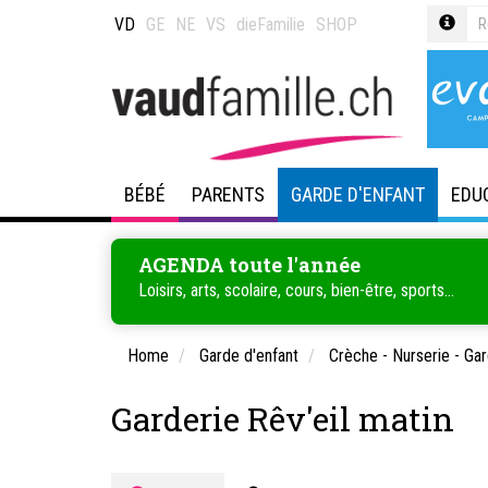
VD
GE
NE
VS
dieFamilie
SHOP
BÉBÉ
PARENTS
GARDE D'ENFANT
EDU
AGENDA toute l'année
Loisirs, arts, scolaire, cours, bien-être, sports...
Home
Garde d'enfant
Crèche - Nurserie - Gar
Garderie Rêv'eil matin