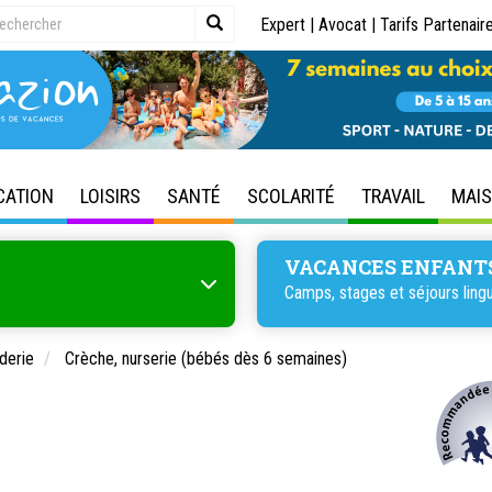
Expert
|
Avocat
|
Tarifs Partenair
CATION
LOISIRS
SANTÉ
SCOLARITÉ
TRAVAIL
MAI
VACANCES ENFANT
Camps, stages et séjours lingu
derie
Crèche, nurserie (bébés dès 6 semaines)