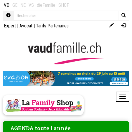
VD
GE
NE
VS
dieFamilie
SHOP
Expert
|
Avocat
|
Tarifs Partenaires
Toggl
AGENDA toute l'année