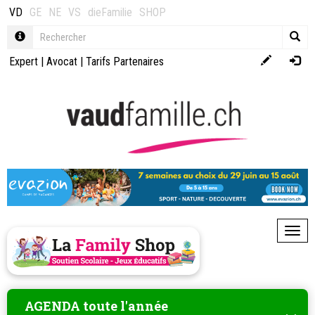
VD
GE
NE
VS
dieFamilie
SHOP
Expert
|
Avocat
|
Tarifs Partenaires
Toggl
AGENDA toute l'année