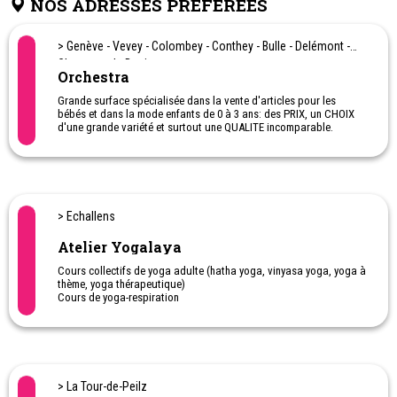
NOS ADRESSES PRÉFÉRÉES
> Genève - Vevey - Colombey - Conthey - Bulle - Delémont -
Chavanne de Bogis...
Orchestra
Grande surface spécialisée dans la vente d'articles pour les
bébés et dans la mode enfants de 0 à 3 ans: des PRIX, un CHOIX
d'une grande variété et surtout une QUALITE incomparable.
Location de matériel. Montage de meubles.
Puériculture, poussette pour bébé, sièges autos...
> Echallens
Atelier Yogalaya
Cours collectifs de yoga adulte (hatha yoga, vinyasa yoga, yoga à
thème, yoga thérapeutique)
Cours de yoga-respiration
Cours de yoga adapté
Méditation
Yogathérapie en individuel
Cours de yoga prénatal et postnatal sur demande
Cours d'AcroYoga
> La Tour-de-Peilz