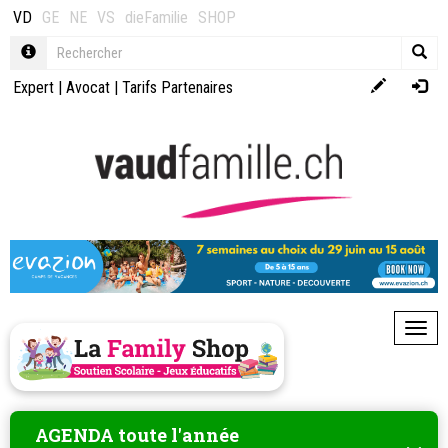
VD
GE
NE
VS
dieFamilie
SHOP
Expert
|
Avocat
|
Tarifs Partenaires
Toggl
AGENDA toute l'année