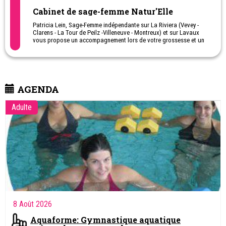
Cabinet de sage-femme Natur'Elle
Patricia Lein, Sage-Femme indépendante sur La Riviera (Vevey -
Clarens - La Tour de Peilz -Villeneuve - Montreux) et sur Lavaux
vous propose un accompagnement lors de votre grossesse et un
suivi post-partum à la maison, quand vous sortez de la maternité.
Elle vous apporte une approche naturelle autour de la naissance
avec de la Réflexologie, de l'Homéopathie et de l'Aromathérapie.
Elle propose également:
- de la préparation à la naissance en piscine : Aquaforme -
AGENDA
Aquamaman
- de la préparation classique ou Ballonforme
Adulte
- des activités après la naissance: Aquabébé - Aquaforme
8 Août 2026
Aquaforme: Gymnastique aquatique