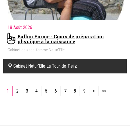
18 Août 2026
Ballon Forme - Cours de préparation
physique à la naissance
Cabinet de sage-femme Natur'Elle
Cabinet Natur'Elle La Tour-de-Peilz
1
2
3
4
5
6
7
8
9
>
>>