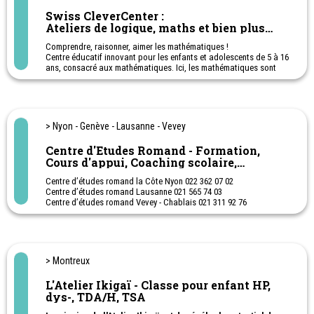
Swiss CleverCenter :
Ateliers de logique, maths et bien plus
pour devenir clever !
Comprendre, raisonner, aimer les mathématiques !
Centre éducatif innovant pour les enfants et adolescents de 5 à 16
ans, consacré aux mathématiques. Ici, les mathématiques sont
explorées, comprises, manipulées et aimées. Nous renforçons les
bases, éveillons la curiosité et développons une véritable passion
pour les mathématiques, à travers des méthodes originales,
ludiques et rigoureuses.
> Nyon - Genève - Lausanne - Vevey
Centre d'Etudes Romand - Formation,
Cours d'appui, Coaching scolaire,
Préparations aux examens
Centre d’études romand la Côte Nyon 022 362 07 02
Centre d’études romand Lausanne 021 565 74 03
Centre d’études romand Vevey - Chablais 021 311 92 76
Centre d’études Genève 022 738 18 02
Cours d’appuis, coaching scolaire, cours de préparation aux
examens ( ECR, certificat, matu, CFC, admission au gymnase,
école publique) Cours individuels pour adulte, expatriés
> Montreux
Cours de langues, math, physique, chimie, économie, comptabilité.
Troubles d’apprentissage
L'Atelier Ikigaï - Classe pour enfant HP,
Cours à domicile La Côte et Lausanne
dys-, TDA/H, TSA