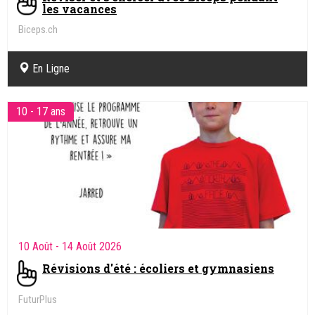
les vacances
Biceps.ch
En Ligne
10 - 17 ans
10 Août
- 14 Août 2026
Révisions d'été : écoliers et gymnasiens
FuturPlus