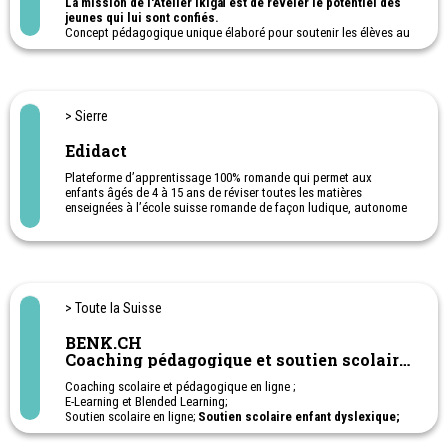
La mission de l'Atelier Ikigaï est de révéler le potentiel des
jeunes qui lui sont confiés.
Concept pédagogique unique élaboré pour soutenir les élèves au
profil neuroatypique (HP, dys-, TDA/H, TSA) en rupture scolaire ou
déscolarisés.
Ecole ouverte du lundi au vendredi (sauf le mercredi) de 9h à 15h,
repas compris.
Une alternative à la scolarité obligatoire, ouverte aux enfants de
> Sierre
10 à 16 ans, en fonction de leurs âges.
Edidact
Plateforme d’apprentissage 100% romande qui permet aux
enfants âgés de 4 à 15 ans de réviser toutes les matières
enseignées à l’école suisse romande de façon ludique, autonome
et motivante pour de meilleurs résultats.
> Toute la Suisse
BENK.CH
Coaching pédagogique et soutien scolaire
en ligne
Coaching scolaire et pédagogique en ligne ;
E-Learning et Blended Learning;
Soutien scolaire en ligne;
Soutien scolaire enfant dyslexique;
Soutien scolaire enfant TDAH; Soutien scolaire enfant haut-
potentiel - HPI;