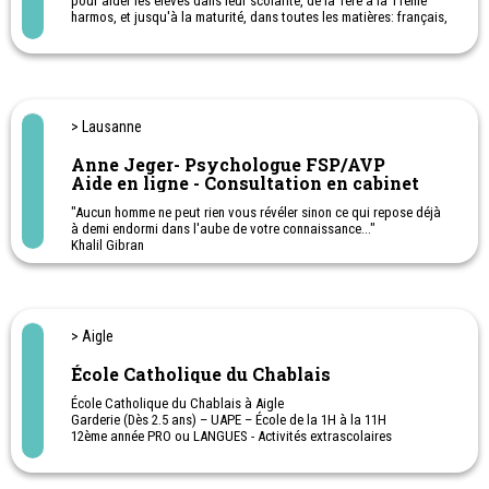
pour aider les élèves dans leur scolarité, de la 1ère à la 11ème
harmos, et jusqu'à la maturité, dans toutes les matières: français,
maths, anglai, allemand, sciences ... Cours et exercices en ligne (E-
Learning).
Biceps est également une précieuse aide pour les parents qui
désirent avoir des outils complémentaires à ceux proposés à
l'école. Avec cette aide scolaire, les enfants peuvent suivre le
programme de l'école, s'exercer et faire des révisions. Le contenu
> Lausanne
de Biceps évolue et s'enrichit de nouveaux outils régulièrement.
Anne Jeger- Psychologue FSP/AVP
Aide en ligne - Consultation en cabinet
"Aucun homme ne peut rien vous révéler sinon ce qui repose déjà
à demi endormi dans l'aube de votre connaissance..."
Khalil Gibran
> Aigle
École Catholique du Chablais
École Catholique du Chablais à Aigle
Garderie (Dès 2.5 ans) – UAPE – École de la 1H à la 11H
12ème année PRO ou LANGUES - Activités extrascolaires
Excellente préparation au gymnase de Saint-Maurice. Bilingue dès
la 9ème VP