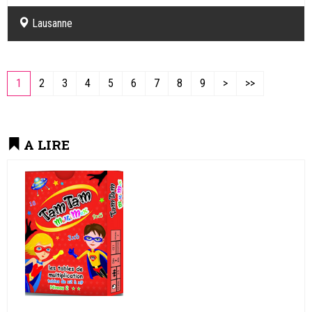
Lausanne
1
2
3
4
5
6
7
8
9
>
>>
A LIRE