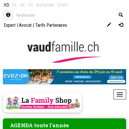
VD
GE
NE
VS
dieFamilie
SHOP
Expert
|
Avocat
|
Tarifs Partenaires
Toggl
AGENDA toute l'année