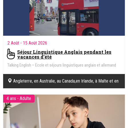
2 Août
- 15 Août 2026
Séjour Linguistique Anglais pendant les
vacances d’été
Talking English – Ecole et séjours linguistiques anglais et allemand
Angleterre, en Australie, au Canada,en Irlande, à Malte et en
Nouvelle-Zélande.
4 ans - Adulte