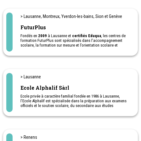
> Lausanne, Montreux, Yverdon-les-bains, Sion et Genève
FuturPlus
Fondés en
2009
à Lausanne et
certifiés Eduqua
, les centres de
formation FuturPlus sont spécialisés dans l’accompagnement
scolaire, la formation sur mesure et l’orientation scolaire et
professionnelle. Présents à Lausanne, Yverdon, Montreux, Sion et
Genève, FuturPlus accueille enfants, adolescents et adultes au
sein de structures dynamiques, bienveillantes et respectueuses
des différences de chacun.
À travers une
approche individualisée et humaine
, FuturPlus
> Lausanne
propose du soutien scolaire toutes matières et niveaux, une école
privée, des formations pour adultes ainsi qu’un service
Ecole Alphalif Sàrl
d’orientation scolaire et professionnel. Sa philosophie repose sur
une conviction forte :
apprendre autrement
, en tenant compte du
Ecole privée à caractère familial fondée en 1986 à Lausanne,
fonctionnement, du parcours et des objectifs de chaque
l’Ecole Alphalif est spécialisée dans la préparation aux examens
apprenant, afin de redonner confiance, motivation et sens à
officiels et le soutien scolaire, du secondaire aux études
l’apprentissage.
universitaires.
Nos 4 adresses
:
Centre d'enseignement et de préparation aux examens à Lausanne
Av. du Léman 23, 1005 Lausanne
- Coaching scolaire dans toutes les branches pour écoliers,
Ch. des Planches 26, 1820 Montreux
gymnasiens et apprentis - Ateliers de révisions pendant les
Rue de la Plaine 30, 1400 Yverdon-Les-Bains
vacances.
Ch. des Collines 2b, 1950 Sion
> Renens