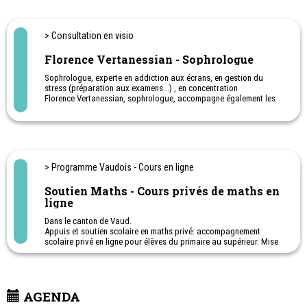
Cours privés sur-mesure: français, anglais, allemand,
mathématiques et sciences, histoire, géographie, citoyenneté;
1ère à 11ème Harmos. Apprentissage - Post-obligatoire
> Consultation en visio
Ateliers en ligne pour aider les parents à soutenir leurs enfants à
l'école.
Florence Vertanessian - Sophrologue
Sophrologue, experte en addiction aux écrans, en gestion du
stress (préparation aux examens...) , en concentration
Florence Vertanessian, sophrologue, accompagne également les
petits et les grands à vivre une relation équilibrée aux écrans.
Les rendez-vous se déroulent en visio-consultation.
Des séances efficaces, des résultats rapides.
> Programme Vaudois - Cours en ligne
Soutien Maths - Cours privés de maths en
ligne
Dans le canton de Vaud.
Appuis et soutien scolaire en maths privé: accompagnement
scolaire privé en ligne pour élèves du primaire au supérieur. Mise
en confiance, préparation aux examens (épreuves cantonales ECR,
evacom, certificat, maturité) et cours en visio-conférence.
Professeure spécialisée dans l'enseignement mathématiques,
diplômée de la HEP.
AGENDA