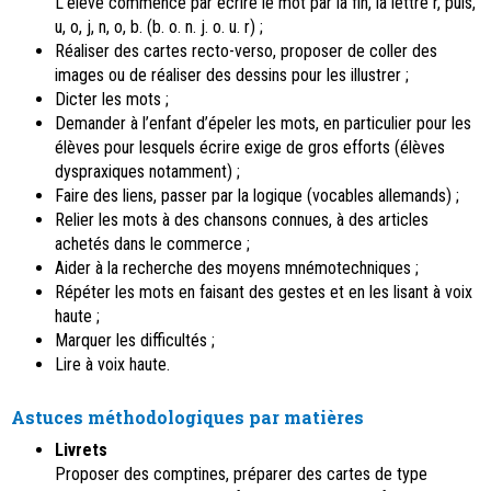
L’élève commence par écrire le mot par la fin, la lettre r, puis,
u, o, j, n, o, b. (b. o. n. j. o. u. r) ;
Réaliser des cartes recto-verso, proposer de coller des
images ou de réaliser des dessins pour les illustrer ;
Dicter les mots ;
Demander à l’enfant d’épeler les mots, en particulier pour les
élèves pour lesquels écrire exige de gros efforts (élèves
dyspraxiques notamment) ;
Faire des liens, passer par la logique (vocables allemands) ;
Relier les mots à des chansons connues, à des articles
achetés dans le commerce ;
Aider à la recherche des moyens mnémotechniques ;
Répéter les mots en faisant des gestes et en les lisant à voix
haute ;
Marquer les difficultés ;
Lire à voix haute.
Astuces méthodologiques par matières
Livrets
Proposer des comptines, préparer des cartes de type