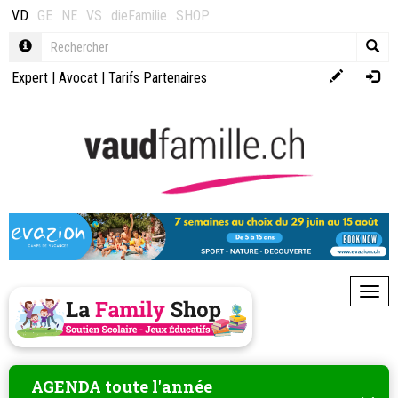
VD
GE
NE
VS
dieFamilie
SHOP
Expert
|
Avocat
|
Tarifs Partenaires
Toggl
AGENDA toute l'année