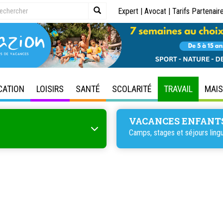
Expert
|
Avocat
|
Tarifs Partenair
CATION
LOISIRS
SANTÉ
SCOLARITÉ
TRAVAIL
MAI
VACANCES ENFANT
Camps, stages et séjours lingu