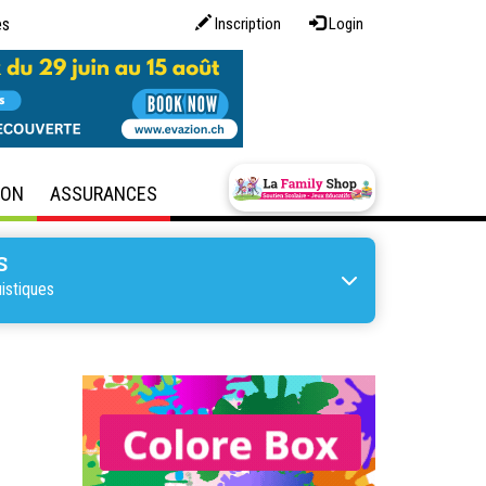
es
Inscription
Login
SON
ASSURANCES
S
istiques