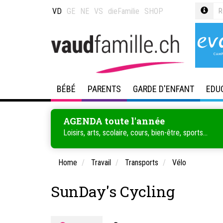
VD
GE
NE
VS
dieFamilie
SHOP
BÉBÉ
PARENTS
GARDE D'ENFANT
EDU
AGENDA toute l'année
Loisirs, arts, scolaire, cours, bien-être, sports...
Home
Travail
Transports
Vélo
SunDay's Cycling