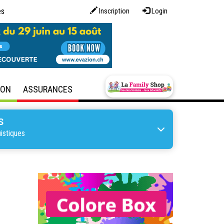
es
Inscription
Login
SON
ASSURANCES
S
istiques