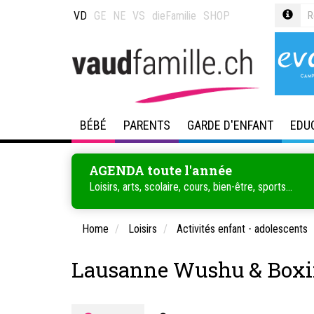
VD
GE
NE
VS
dieFamilie
SHOP
BÉBÉ
PARENTS
GARDE D'ENFANT
EDU
AGENDA toute l'année
Loisirs, arts, scolaire, cours, bien-être, sports...
Home
Loisirs
Activités enfant - adolescents
Lausanne Wushu & Boxin