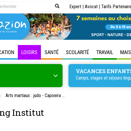
Expert
|
Avocat
|
Tarifs Partenair
CATION
LOISIRS
SANTÉ
SCOLARITÉ
TRAVAIL
MAI
VACANCES ENFANT
Camps, stages et séjours lingu
Arts martiaux : judo - Capoeira ...
g Institut