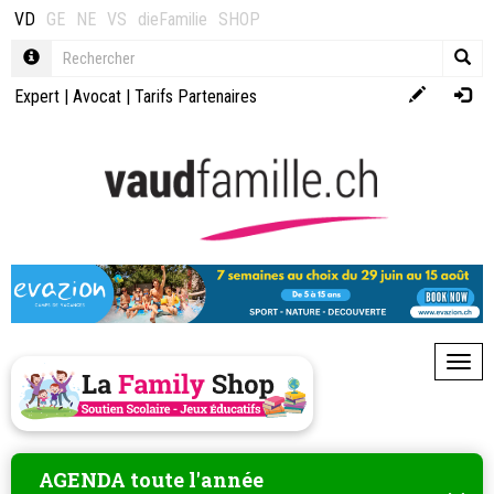
VD
GE
NE
VS
dieFamilie
SHOP
Expert
|
Avocat
|
Tarifs Partenaires
Toggl
AGENDA toute l'année