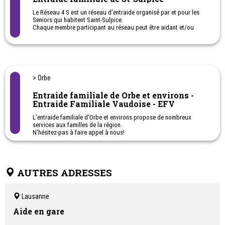
- Soupe pour tous 021 804 98 22
Le Réseau 4 S est un réseau d'entraide organisé par et pour les
Seniors qui habitent Saint-Sulpice.
Chaque membre participant au réseau peut être aidant et/ou
aidé.
Besoin d'un service, d'un coup de main, envie d'une visite, d'une
promenade ou simplement d'un coup de téléphone ?
Envie d'offrir un service ...
> Orbe
Nous vous renseignerons par téléphone ou lors de votre visite à
notre permanence sur nos activités.
Entraide familiale de Orbe et environs -
Notre permanence répond aux appels le mardi de 9h30 à 11h30 et
Entraide Familiale Vaudoise - EFV
le jeudi de 14h00 à 17h00
L'entraide familiale d'Orbe et environs propose de nombreux
Si vous souhaitez des informations de vive voix, chaque premier
services aux familles de la région.
et troisième mardi du mois, vous nous trouverez aux Balcons du
N'hésitez-pas à faire appel à nous!
Léman, chemin du Bochet 12 (côté sud) à Saint-Sulpice, entre 9h30
et 11h30.
AUTRES ADRESSES
Lausanne
Aide en gare