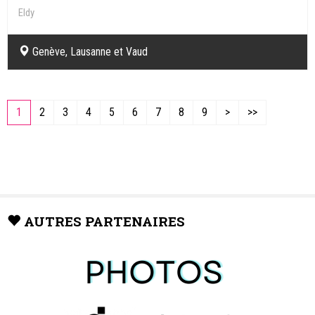
Eldy
Genève, Lausanne et Vaud
1
2
3
4
5
6
7
8
9
>
>>
AUTRES PARTENAIRES