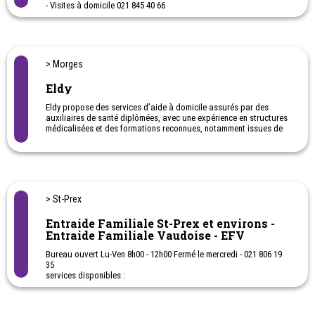
- Visites à domicile 021 845 40 66
Ces numéros de téléphone sont des téléphones privés. Il est donc
important d'appeler pendant des heures raisonnables.
> Morges
Eldy
Eldy propose des services d’aide à domicile assurés par des
auxiliaires de santé diplômées, avec une expérience en structures
médicalisées et des formations reconnues, notamment issues de
la Croix-Rouge. Assistance quotidienne, ménage, repas et
accompagnement personnalisé à Genève, Lausanne et Vaud.
Service fiable, humain et adapté à vos besoins.
> St-Prex
Entraide Familiale St-Prex et environs -
Entraide Familiale Vaudoise - EFV
Bureau ouvert Lu-Ven 8h00 - 12h00 Fermé le mercredi - 021 806 19
35
services disponibles :
- Service de repas chauds à domicile.
- transports accompagnés
- visites à domicile