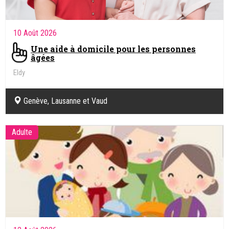
10 Août 2026
Une aide à domicile pour les personnes
âgées
Eldy
Genève, Lausanne et Vaud
Adulte