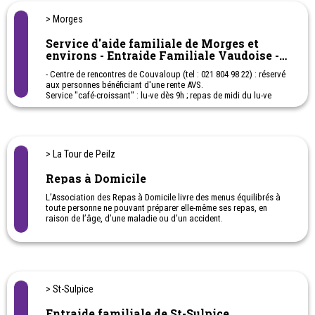
- atelier tricot'thé
- atelier de confitures
> Morges
- groupe de jeux pour aînés
- accueil, intégration, français
Service d'aide familiale de Morges et
environs - Entraide Familiale Vaudoise -
EFV
- Centre de rencontres de Couvaloup (tel : 021 804 98 22) : réservé
aux personnes bénéficiant d'une rente AVS.
Service "café-croissant" : lu-ve dès 9h ; repas de midi du lu-ve
avec transports organisés les lu-ma-je ainsi que le premier
vendredi et le dernier dimanche de chaque mois
activités diverses tous les après-midi.
- Repas chauds de midi : livrés à domicile du Lundi au Samedi sur
> La Tour de Peilz
mandat du CMS. Possibilité d'obtenir des régimes sur
présentation d'un certificat médical
Repas à Domicile
- La Trouvaille (021 804 98 22) : Centre du Bief / Avenue de Saint-
L’Association des Repas à Domicile livre des menus équilibrés à
Jean / Chemin des Mouettes 1 - Lonay
toute personne ne pouvant préparer elle-même ses repas, en
Grands choix d'habits (adultes et enfants), chaussures, linge de
raison de l’âge, d’une maladie ou d’un accident.
maison, livres, jouets, appareils ménagers, brocante, etc.
- Ludothèque (tel : 021 804 98 22) : Place du casino 1, grenier
bernois - Morges
- Déch'aid (tel 021 804 98 22) : Aide à l'évacuation des déchets
courants aurprès des personnes âgées, malades ou à mobilité
> St-Sulpice
réduite
Entraide familiale de St-Sulpice