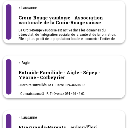
> Lausanne
Croix-Rouge vaudoise - Association
cantonale de la Croix-Rouge suisse
La Croix-Rouge vaudoise est active dans les domaines du
bénévolat, de l’intégration sociale, de la santé et de la formation.
Elle agit au profit de la population locale et concentre l’entier de
ses activités sur le Canton de Vaud. Ses prestations englobent
toutes les étapes de l’existence, de la petite enfance à l’âge
avancé.
La CRV place l’humain au centre de ses préoccupations. Elle
> Aigle
s’engage en faveur des personnes vulnérables, isolées,
fragilisées, celles qui sont en situation de handicap ou à mobilité
Entraide Familiale - Aigle - Sépey -
réduite ainsi que leurs proches. En tant qu’actrice sociale
Yvorne - Corbeyrier
reconnue, elle favorise le lien et la solidarité. Elle forme des
personnes désireuses de travailler dans le domaine de la santé ou
- Devoirs surveillés: M.L. Carrel 024 466 35 36
de l’accompagnement.
- Connaissance 3 - F. Thévenaz 024 466 44 62
- Jeux de cartes : Anne Brasey 024 466 51 60
- Repas à domicile 024 468 40 00
> Lausanne
Etre Grands-Parents… aujourd’hui