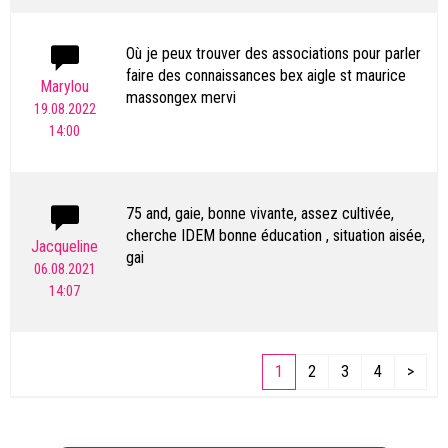
répondre ici ou tél. 079 313 01 30
Où je peux trouver des associations pour parler
faire des connaissances bex aigle st maurice
Marylou
massongex mervi
19.08.2022
14:00
75 and, gaie, bonne vivante, assez cultivée,
cherche IDEM bonne éducation , situation aisée,
Jacqueline
gai
06.08.2021
14:07
1
2
3
4
>