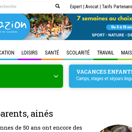
Expert
|
Avocat
|
Tarifs Partenair
CATION
LOISIRS
SANTÉ
SCOLARITÉ
TRAVAIL
MAI
VACANCES ENFANT
Camps, stages et séjours lingu
arents, ainés
nnes de 50 ans ont encore des