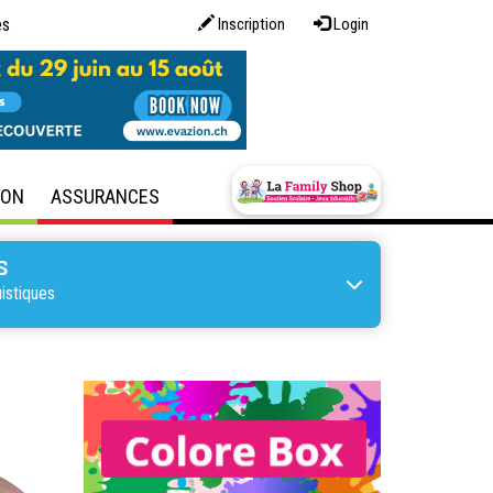
es
Inscription
Login
SON
ASSURANCES
S
istiques