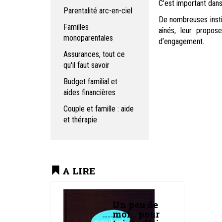
C’est important dans
Parentalité arc-en-ciel
De nombreuses instit
Familles
aînés, leur propos
monoparentales
d’engagement.
Assurances, tout ce
qu'il faut savoir
Budget familial et
aides financières
Couple et famille : aide
et thérapie
A LIRE
Un peu de
moi... pour