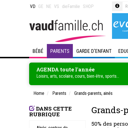
VD
GE
NE
VS
dieFamilie
SHOP
BÉBÉ
PARENTS
GARDE D'ENFANT
EDU
AGENDA toute l'année
Loisirs, arts, scolaire, cours, bien-être, sports...
Home
Parents
Grands-parents, ainés
Grands-p
DANS CETTE
RUBRIQUE
50% des perso
Aînés: centres de