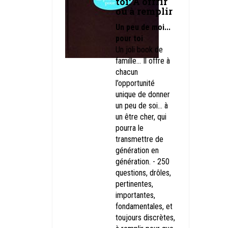
toi: À offrir
ou à remplir
Un peu de moi...
pour toi
Un joli book de
famille... Il offre à
chacun
l’opportunité
unique de donner
un peu de soi… à
un être cher, qui
pourra le
transmettre de
génération en
génération. - 250
questions, drôles,
pertinentes,
importantes,
fondamentales, et
toujours discrètes,