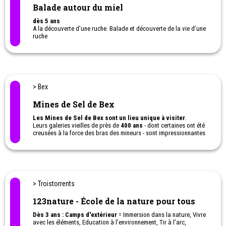
> Lausanne
Parc solaire EPFL
Parcourez le célèbre campus lausannois à la découverte de la
technologie photovoltaïque et découvrez tous les secrets de
l'énergie solaire en famille.
Une activité originale à faire avec les enfants.
> Saillon
Bains de Saillon
Les Bains de Saillon, destination familiale par excellence, offrent
un joli choix de distractions aquatiques pour petits et grands, à
deux pas de chez vous!
> Sembrancher
CREPA - Centre régional d'études des
populations alpines