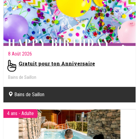
2 Août
- 8 Août 2026
Camp de vacances : Escalade - été
Centre Gecko escalade - Sottens (VD)
Finhaut (valais)
5 - 17 ans
8 Août 2026
Fête ton anniversaire dans un de nos
Centres Nature!