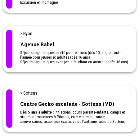
Animation socioculturelle, médiation culturelle, espace d'accueil
pour les étudiants et 8 sentiers didactiques - Cycle de conférences
au printemps et en automne
> Forel
Balade autour du miel
dès 5 ans
A la découverte d’une ruche. Balade et découverte de la vie d’une
ruche
> Bex
Mines de Sel de Bex
Les Mines de Sel de Bex sont un lieu unique à visiter
.
Leurs galeries vieilles de près de
400 ans
- dont certaines ont été
creusées à la force des bras des mineurs - sont impressionnantes
et ont marquées plus d'un visiteur.