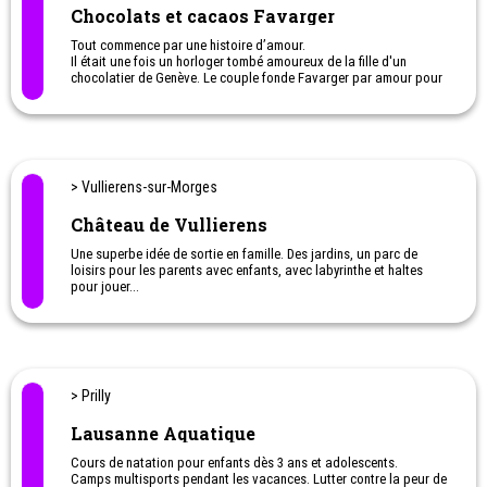
> Anzère
Anzère Tourisme SA
4 ans à Adulte
> Cheseaux-Noréaz
Centre Pro Natura de Champ-Pittet
Le Centre Pro Natura de Champ-Pittet est la porte d’entrée du plus
grand marais lacustre de Suisse, la réserve naturelle de la Grande
Cariçaie, qui abrite le quart de la faune et de la flore suisses.
> Cudrefin
Centre-Nature BirdLife de La Sauge