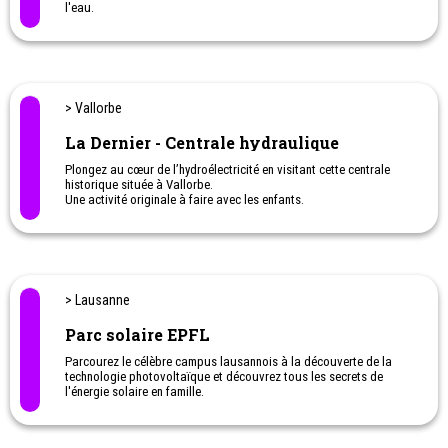
Camps de vacances animaux et nature pour enfants.
Anniversaires avec les animaux.
Le centre-nature vous propose une exposition temporaire et un
parcours extérieur de 500m équipé de quatre observatoires
destinés à observer la faune sans la perturber.
> Versoix
Chocolats et cacaos Favarger
Tout commence par une histoire d’amour.
Il était une fois un horloger tombé amoureux de la fille d'un
chocolatier de Genève. Le couple fonde Favarger par amour pour
le chocolat artisanal suisse. Aujourd'hui encore, tout le monde
chez Favarger fait partie de notre famille passionnée de chocolat,
inspirée par l'amour et la passion de fabriquer le meilleur
chocolat du monde.
> Vullierens-sur-Morges
Château de Vullierens
Une superbe idée de sortie en famille. Des jardins, un parc de
loisirs pour les parents avec enfants, avec labyrinthe et haltes
pour jouer...