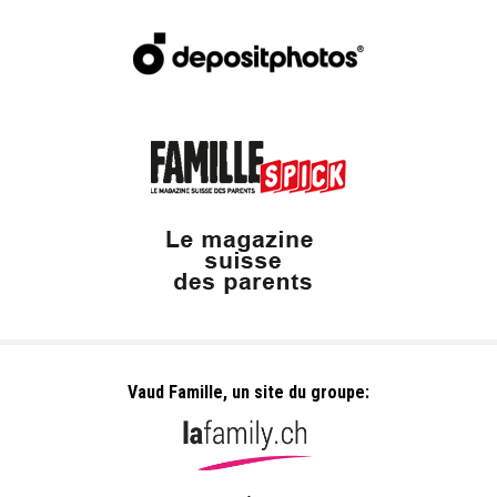
8 Août 2026
Cours d'escalade*- Lézards (6-7 ans)
Centre Gecko escalade - Sottens (VD)
Sottens VD - Rue Derrey la Velaz 3
1
2
3
4
5
6
7
8
9
>
>>