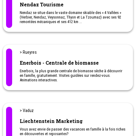
> Sottens
Centre Gecko escalade - Sottens (VD)
Dès 5 ans à adulte :
initiations, cours parents-enfants, camps et
stages de vacances à Pâques, en été et en automne,
anniversaires, ascension exclusive de l’antenne radio de Sottens
pour les familles et les écoles. Gecko Escalade. L'évasion à
sensation pour toute la famille!
> Payerne
CrossGolf Training - Golf Payerne
Le Golf de Payerne et son école, le CrossGolf Training, proposent
des cours de golf tous niveaux pour adultes mais également pour
enfants !
Une belle occasion de découvrir le golf en famille ou de laisser
son enfant s’initier à ce super sport.
> St-Léonard - Valais
Lac souterrain de St-Léonard