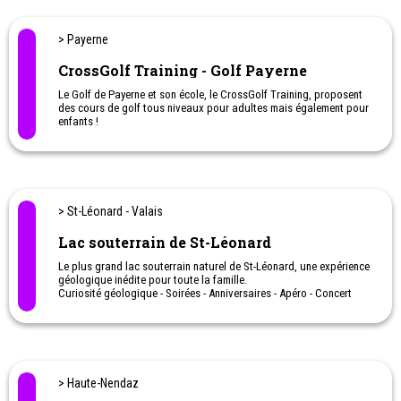
Petits et grands viennent s'y émerveiller !
> Troistorrents
123nature - École de la nature pour tous
Dès 3 ans : Camps d'extérieur
= Immersion dans la nature, Vivre
avec les éléments, Education à l'environnement, Tir à l'arc,
Excursion en montagne..
Ateliers à la journée, au week-end ou camps de vacances pour
quelques jours voir la semaine.
> Nyon
Agence Babel
Séjours linguistiques en été pour enfants (dès 10 ans) et toute
l’année pour jeunes et adultes (dès 16 ans)
Séjours linguistiques avec job d’étudiant en Australie (dès 18 ans)
Programmes scolaires à l’étranger (aussi dans le cadre de la
matu bilingue)