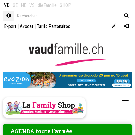
VD
GE
NE
VS
dieFamilie
SHOP
Expert
|
Avocat
|
Tarifs Partenaires
Toggl
AGENDA toute l'année