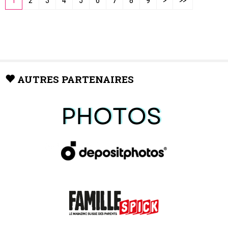
1
2
3
4
5
6
7
8
9
>
>>
AUTRES PARTENAIRES