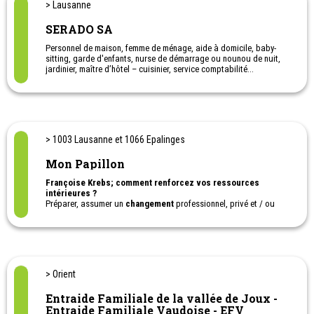
> Lausanne
SERADO SA
Personnel de maison, femme de ménage, aide à domicile, baby-
sitting, garde d'enfants, nurse de démarrage ou nounou de nuit,
jardinier, maître d’hôtel – cuisinier, service comptabilité...
Horaires: de 9h00 à 12h30 et de 14h00 à 17h00 (16h00 le vendredi)
> 1003 Lausanne et 1066 Epalinges
Mon Papillon
Françoise Krebs; comment renforcez vos ressources
intérieures ?
Préparer, assumer un
changement
professionnel, privé et / ou
familial.
Développer votre intuition et nourrir votre hypersensibilité
Sortir des négociations épuisantes en fixant des règles dans un
juste positionnement
Prévention du burn-out ; deuil
> Orient
Entraide Familiale de la vallée de Joux -
Entraide Familiale Vaudoise - EFV