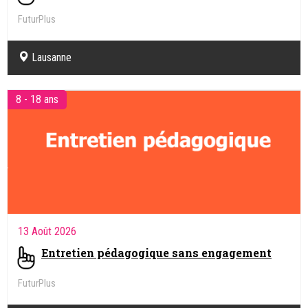
FuturPlus
Lausanne
8 - 18 ans
13 Août 2026
Entretien pédagogique sans engagement
FuturPlus