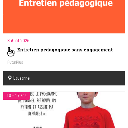
8 Août 2026
Entretien pédagogique sans engagement
FuturPlus
Lausanne
10 - 17 ans