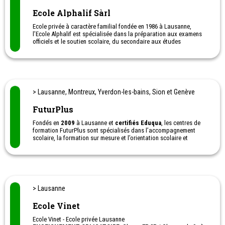
Ecole Alphalif Sàrl
Ecole privée à caractère familial fondée en 1986 à Lausanne,
l’Ecole Alphalif est spécialisée dans la préparation aux examens
officiels et le soutien scolaire, du secondaire aux études
universitaires.
Centre d'enseignement et de préparation aux examens à Lausanne
- Coaching scolaire dans toutes les branches pour écoliers,
gymnasiens et apprentis - Ateliers de révisions pendant les
vacances.
> Lausanne, Montreux, Yverdon-les-bains, Sion et Genève
FuturPlus
Fondés en
2009
à Lausanne et
certifiés Eduqua
, les centres de
formation FuturPlus sont spécialisés dans l’accompagnement
scolaire, la formation sur mesure et l’orientation scolaire et
professionnelle. Présents à Lausanne, Yverdon, Montreux, Sion et
Genève, FuturPlus accueille enfants, adolescents et adultes au
sein de structures dynamiques, bienveillantes et respectueuses
des différences de chacun.
À travers une
approche individualisée et humaine
, FuturPlus
> Lausanne
propose du soutien scolaire toutes matières et niveaux, une école
privée, des formations pour adultes ainsi qu’un service
Ecole Vinet
d’orientation scolaire et professionnel. Sa philosophie repose sur
une conviction forte :
apprendre autrement
, en tenant compte du
Ecole Vinet - Ecole privée Lausanne
fonctionnement, du parcours et des objectifs de chaque