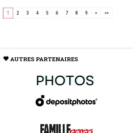
et formation FuturPlus Sàrl
1
2
3
4
5
6
7
8
9
>
>>
AUTRES PARTENAIRES