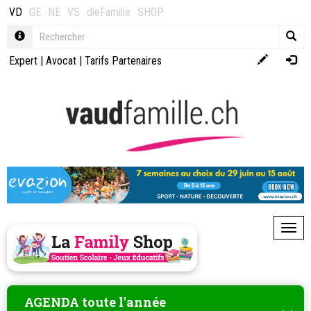
VD
GE
NE
VS
dieFamilie
SHOP
Expert
|
Avocat
|
Tarifs Partenaires
Toggl
AGENDA toute l'année