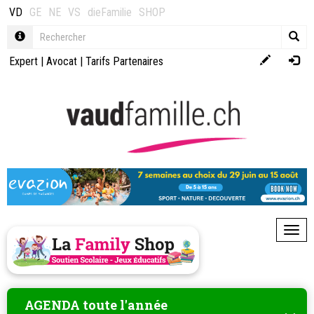
VD
GE
NE
VS
dieFamilie
SHOP
Expert
|
Avocat
|
Tarifs Partenaires
Toggl
AGENDA toute l'année