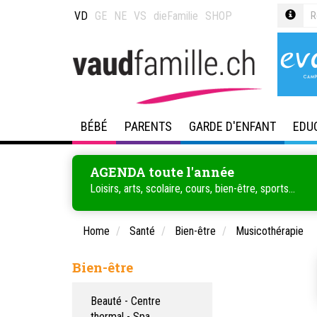
VD
GE
NE
VS
dieFamilie
SHOP
BÉBÉ
PARENTS
GARDE D'ENFANT
EDU
AGENDA toute l'année
Loisirs, arts, scolaire, cours, bien-être, sports...
Home
Santé
Bien-être
Musicothérapie
Bien-être
Beauté - Centre
thermal - Spa