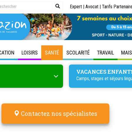
Expert
|
Avocat
|
Tarifs Partenair
CATION
LOISIRS
SANTÉ
SCOLARITÉ
TRAVAIL
MAI
VACANCES ENFANT
Camps, stages et séjours lingu
Contactez nos spécialistes