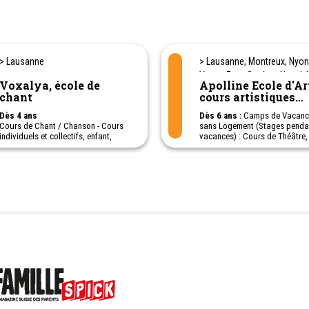
> Lausanne
> Lausanne, Montreux, Nyon
Vevey, Etoy, Genève, Neuchâ
Voxalya, école de
Apolline Ecole d'Art
Yverdon, Fribourg, Sion
chant
cours artistiques
hebdomadaires et
Dès 4 ans
Dès 6 ans :
Camps de Vacanc
stages durant les
Cours de Chant / Chanson - Cours
sans Logement (Stages pendan
vacances (camp sa
individuels et collectifs, enfant,
vacances) : Cours de Théâtre,
logement)
adolescent et adulte. Eveil musical
Comédie Musicale, de Musiq
et initiation - Coaching vocal, chant
(chant, guitare, piano, batterie
classique, écriture de chanson
d'Arts Visuels (manga, dessin 
(songwriting).
peinture)
Chant et instrument : Piano-chant,
Lausanne, Montreux, , Nyon, V
guitare-chant, piano-chant. Stages
Etoy, Genève, Neuchâtel, Yver
de vacances.
Fribourg, Sion, Nyon, Vevey