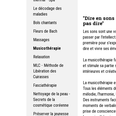
Le décodage des
maladies
"Dire en sons
pas dire"
Bols chantants
Fleurs de Bach
Les sons sont une vo
passer par l'intellec
Massages
première pour s'expr
Musicothérapie
dire et vivre ses ém
Relaxation
La musicothérapie f
MLC - Méthode de
et stimule sa partie
Libération des
intérieures et créati
Cuirasses
La musicothérapie es
Fasciathérapie
Tous les éléments du 
Nettoyage de la peau -
mélodie, l'harmonie, l
Secrets de la
Des instruments facil
cosmétique coréenne
moments de verbalisa
prise de conscience
Préserver la jeunesse