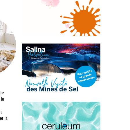
te.
 la
es
r la