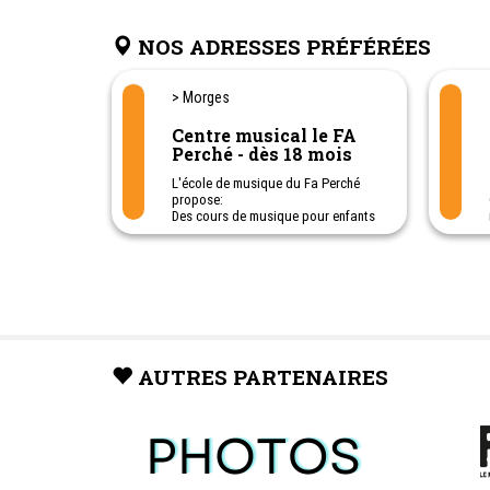
NOS ADRESSES PRÉFÉRÉES
> Morges
Centre musical le FA
Perché - dès 18 mois
L'école de musique du Fa Perché
propose:
Des cours de musique pour enfants
dès 18 mois.
Des stages de vacances pour
enfants de 8 à 11 ans .
Pédagogie Orff et Suzuki.
Ateliers parent-enfants (18-36 mois)
pour de l'éveil musical, cours
d'instrument et de groupe,
exploration instrumentale, ateliers
pour adulte, chant et
AUTRES PARTENAIRES
musicothérapie, etc
Cours de piano, cours de guitare,
cours de violon avec pédagogie
Suzuki, cours de chant, à Morges