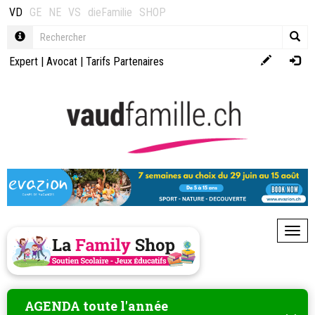
VD
GE
NE
VS
dieFamilie
SHOP
Expert
|
Avocat
|
Tarifs Partenaires
Toggl
AGENDA toute l'année