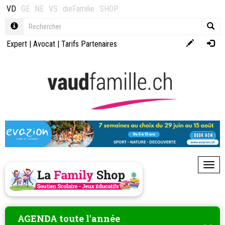
VD
GE
NE
VS
dieFamilie
SHOP
Expert
|
Avocat
|
Tarifs Partenaires
Toggl
AGENDA toute l'année