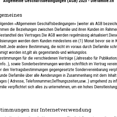
Allgemeine Geschäftsbedingungen (AGB) 2025 - Diefamilie.ch
gemeines
olgenden «Allgemeinen Geschäftsbedingungen» (weiter als AGB bezeich
mmen die Beziehungen zwischen Diefamilie und ihren Kunden im Rahme
Bestandteil des Vertrages.Die AGB werden regelmässig aktualisiert.Dies
lisierungen werden dem Kunden mindestens ein (1) Monat bevor sie in K
teilt.Jede andere Bestimmung, die nicht im voraus durch Diefamilie schri
migt worden ist,gilt als gegenstands-und wirkungslos.
estimmungen für die verschiedenen Verträge (Jahresabo für Publikation
info…), sowie Sonderbestimmungen werden schriftlich im Vertrag verein
r den Vertragsbestimmungen gegengesetzte Sondervereinbarung verpfl
unde Diefamilie über alle Aenderungen in Zusammenhang mit dem Inhalt
ages ( Adresse, Telefonnummer,Oeffnungszeiten,usw…) umgehend zu inf
milie verpflichtet sich alles zu unternehmen, um ein hohes Dienstleistun
timmungen zur Internetverwendung