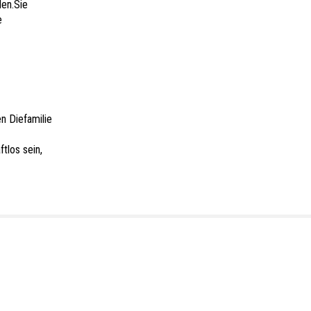
den.Sie
e
n Diefamilie
tlos sein,