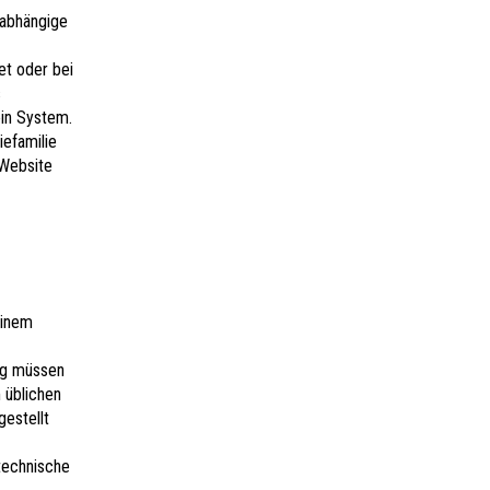
nabhängige
et oder bei
s
ein System.
iefamilie
 Website
einem
ng müssen
 üblichen
estellt
 technische