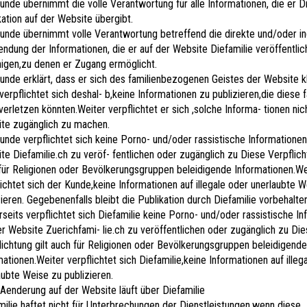
unde übernimmt die volle Verantwortung für alle Informationen, die er Di
kation auf der Website übergibt.
unde übernimmt volle Verantwortung betreffend die direkte und/oder in
ndung der Informationen, die er auf der Website Diefamilie veröffentlic
nigen,zu denen er Zugang ermöglicht.
unde erklärt, dass er sich des familienbezogenen Geistes der Website 
 verpflichtet sich deshal- b,keine Informationen zu publizieren,die diese f
 verletzen könnten.Weiter verpflichtet er sich ,solche Informa- tionen nic
te zugänglich zu machen.
unde verpflichtet sich keine Porno- und/oder rassistische Informationen
te Diefamilie.ch zu veröf- fentlichen oder zugänglich zu Diese Verpflicht
für Religionen oder Bevölkerungsgruppen beleidigende Informationen.We
lichtet sich der Kunde,keine Informationen auf illegale oder unerlaubte 
zieren. Gegebenenfalls bleibt die Publikation durch Diefamilie vorbehalten
rseits verpflichtet sich Diefamilie keine Porno- und/oder rassistische I
er Website Zuerichfami- lie.ch zu veröffentlichen oder zugänglich zu Di
lichtung gilt auch für Religionen oder Bevölkerungsgruppen beleidigende
mationen.Weiter verpflichtet sich Diefamilie,keine Informationen auf illeg
aubte Weise zu publizieren.
Aenderung auf der Website läuft über Diefamilie
milie haftet nicht für Unterbrechungen der Dienstleistungen,wenn diese