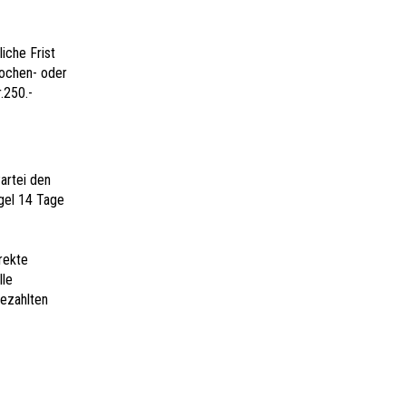
iche Frist
Wochen- oder
.250.-
Partei den
ngel 14 Tage
irekte
lle
bezahlten