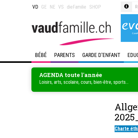
VD
GE
NE
VS
dieFamilie
SHOP
BÉBÉ
PARENTS
GARDE D'ENFANT
EDU
AGENDA toute l'année
Loisirs, arts, scolaire, cours, bien-être, sports...
Allg
2025
Charte éth