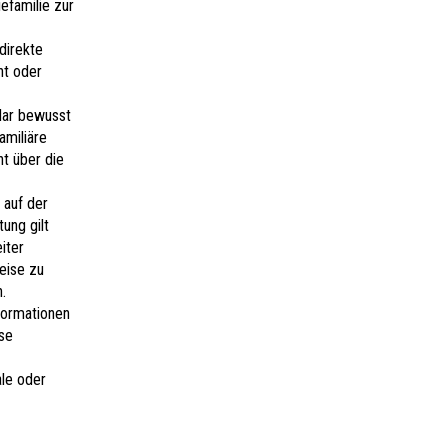
efamilie zur
direkte
ht oder
klar bewusst
amiliäre
ht über die
 auf der
ung gilt
iter
Weise zu
.
nformationen
ese
ale oder