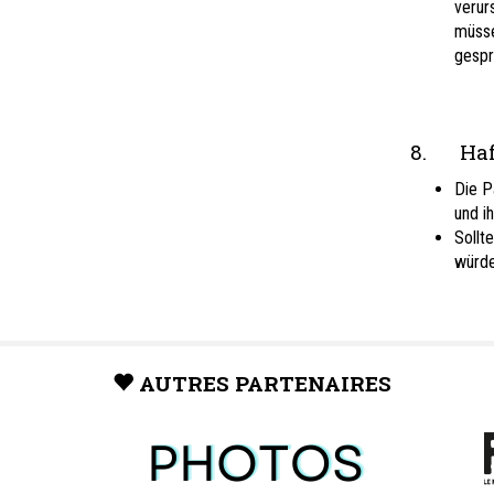
verur
müsse
gespr
8. Haft
Die P
und i
Sollt
würde
AUTRES PARTENAIRES