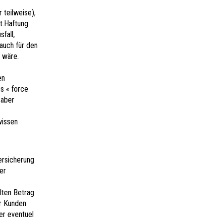
r teilweise),
t.Haftung
fall,
auch für den
n wäre.
en
s « force
 aber
wissen
versicherung
er
lten Betrag
er Kunden
er eventuel