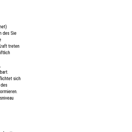
net)
n des Sie
e
raft treten
ftlich
,
bart.
ichtet sich
 des
ormieren.
gsniveau