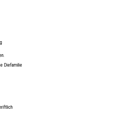
ng
en.
e Diefamilie
iftlich