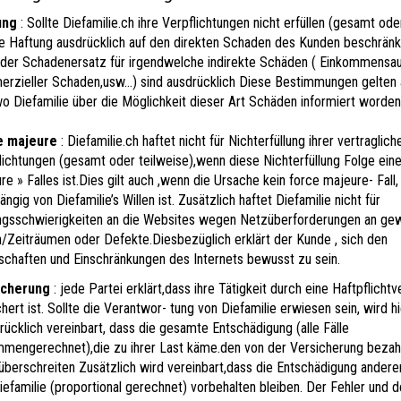
ung
: Sollte Diefamilie.ch ihre Verpflichtungen nicht erfüllen (gesamt ode
hre Haftung ausdrücklich auf den direkten Schaden des Kunden beschränk
der Schadenersatz für irgendwelche indirekte Schäden ( Einkommensaus
rzieller Schaden,usw…) sind ausdrücklich Diese Bestimmungen gelten 
 wo Diefamilie über die Möglichkeit dieser Art Schäden informiert worde
e majeure
: Diefamilie.ch haftet nicht für Nichterfüllung ihrer vertraglich
lichtungen (gesamt oder teilweise),wenn diese Nichterfüllung Folge eine
re » Falles ist.Dies gilt auch ,wenn die Ursache kein force majeure- Fall,
ngig von Diefamilie’s Willen ist. Zusätzlich haftet Diefamilie nicht für
gsschwierigkeiten an die Websites wegen Netzüberforderungen an ge
/Zeiträumen oder Defekte.Diesbezüglich erklärt der Kunde , sich den
schaften und Einschränkungen des Internets bewusst zu sein.
icherung
: jede Partei erklärt,dass ihre Tätigkeit durch eine Haftpflicht
chert ist. Sollte die Verantwor- tung von Diefamilie erwiesen sein, wird hi
rücklich vereinbart, dass die gesamte Entschädigung (alle Fälle
mengerechnet),die zu ihrer Last käme.den von der Versicherung bezah
 überschreiten Zusätzlich wird vereinbart,dass die Entschädigung ander
iefamilie (proportional gerechnet) vorbehalten bleiben. Der Fehler und d