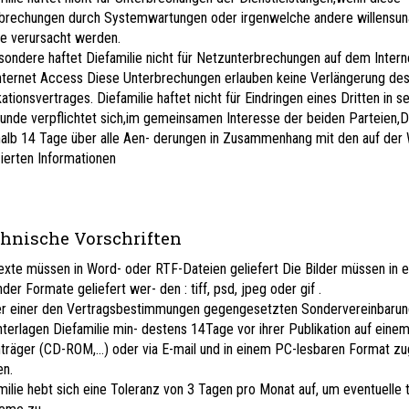
brechungen durch Systemwartungen oder irgenwelche andere willensu
e verursacht werden.
sondere haftet Diefamilie nicht für Netzunterbrechungen auf dem Intern
nternet Access Diese Unterbrechungen erlauben keine Verlängerung de
kationsvertrages. Diefamilie haftet nicht für Eindringen eines Dritten in s
unde verpflichtet sich,im gemeinsamen Interesse der beiden Parteien,D
halb 14 Tage über alle Aen- derungen in Zusammenhang mit den auf der
zierten Informationen
nische Vorschriften
exte müssen in Word- oder RTF-Dateien geliefert Die Bilder müssen in 
der Formate geliefert wer- den : tiff, psd, jpeg oder gif .
r einer den Vertragsbestimmungen gegengesetzten Sondervereinbaru
nterlagen Diefamilie min- destens 14Tage vor ihrer Publikation auf einem
träger (CD-ROM,…) oder via E-mail und in einem PC-lesbaren Format zug
n.
milie hebt sich eine Toleranz von 3 Tagen pro Monat auf, um eventuelle