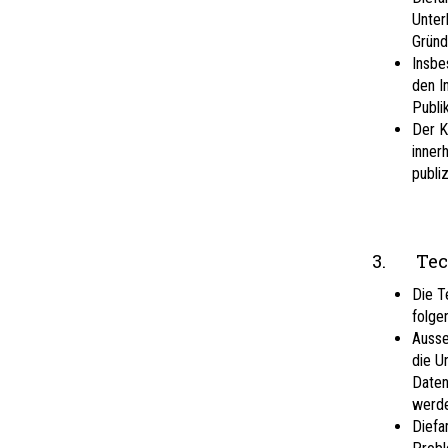
Unter
Gründ
Insbe
den I
Publi
Der K
inner
publi
3. Tech
Die T
folgen
Ausse
die U
Daten
werde
Diefa