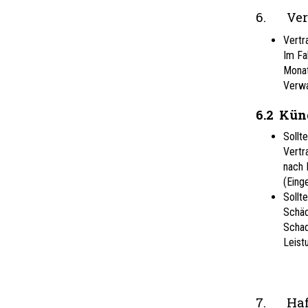
6. Ver
Vertr
Im Fa
Monat
Verwa
6.2
Kün
Sollt
Vertr
nach 
(Eing
Sollt
Schäd
Schad
Leist
7. Haft