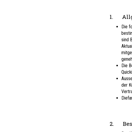
1. All
Die f
besti
sind 
Aktua
mitge
geneh
Die B
Quick
Ausse
der K
Vertr
Diefa
2. Bes