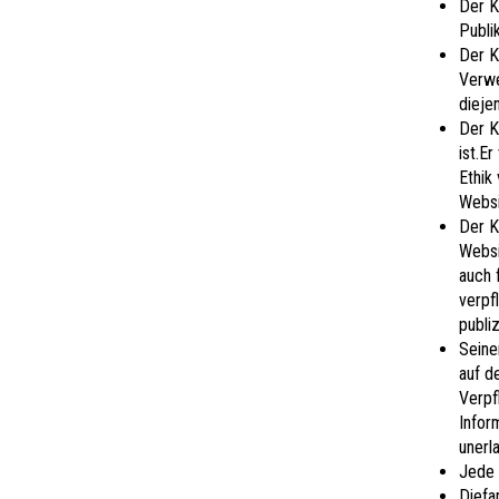
Der K
Publi
Der K
Verwe
dieje
Der K
ist.Er
Ethik
Websi
Der K
Websi
auch 
verpf
publi
Seine
auf d
Verpf
Infor
unerl
Jede 
Diefa