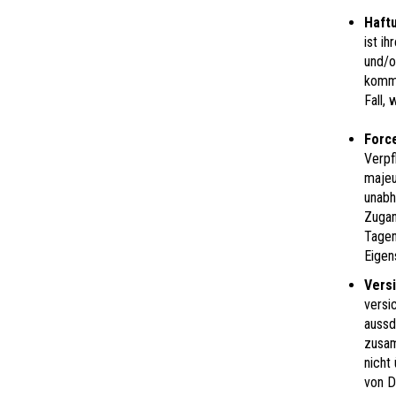
Haft
ist i
und/o
komme
Fall,
Forc
Verpf
majeu
unabhä
Zugan
Tagen
Eigen
Vers
versi
aussd
zusam
nicht
von D