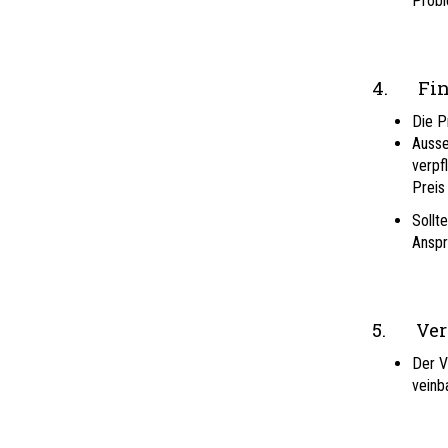
Prob
4. Fina
Die P
Ausse
verpf
Preis
Sollt
Anspr
5. Ver
Der V
veinb