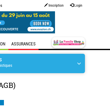
es
Inscription
Login
SON
ASSURANCES
S
istiques
AGB)