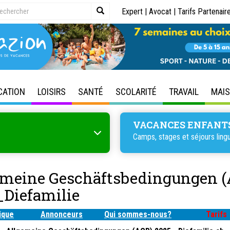
Expert
|
Avocat
|
Tarifs Partenair
CATION
LOISIRS
SANTÉ
SCOLARITÉ
TRAVAIL
MAI
VACANCES ENFANT
Camps, stages et séjours lingu
emeine Geschäftsbedingungen (
_Diefamilie
ique
Annonceurs
Qui sommes-nous?
Tarifs