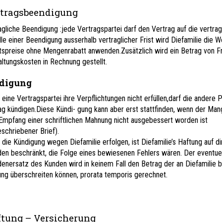
tragsbeendigung
agliche Beendigung :jede Vertragspartei darf den Vertrag auf die vertragl
lle einer Beendigung ausserhalb vertraglicher Frist wird Diefamilie die 
spreise ohne Mengenrabatt anwenden.Zusätzlich wird ein Betrag von Fr
ltungskosten in Rechnung gestellt.
digung
e eine Vertragspartei ihre Verpflichtungen nicht erfüllen,darf die andere 
ag kündigen.Diese Kündi- gung kann aber erst stattfinden, wenn der Ma
Empfang einer schriftlichen Mahnung nicht ausgebessert worden ist
eschriebener Brief).
e die Kündigung wegen Diefamilie erfolgen, ist Diefamilie’s Haftung auf d
en beschränkt, die Folge eines bewiesenen Fehlers wären. Der eventue
enersatz des Kunden wird in keinem Fall den Betrag der an Diefamilie 
ung überschreiten können, prorata temporis gerechnet.
ung – Versicherung