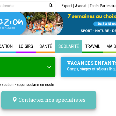
Expert
|
Avocat
|
Tarifs Partenair
CATION
LOISIRS
SANTÉ
SCOLARITÉ
TRAVAIL
MAI
VACANCES ENFANT
Camps, stages et séjours lingu
 soutien - appui scolaire en école
Contactez nos spécialistes