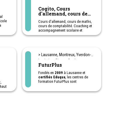
Cogito, Cours
d'allemand, cours de
al
maths, français,
Ecole
Cours d'allemand, cours de maths,
anglais...
a
cours de comptabilité. Coaching et
els et
accompagnement scolaire et
aire
universitaire. A Lausanne.
Appuis et semaines intensives de
révision pendant les vacances.
Possibilité de cours en école ou à
domicile
> Lausanne, Montreux, Yverdon-
 dans
ers,
les-bains, Sion et Genève
FuturPlus
iers
nces.
Fondés en
2009
à Lausanne et
certifiés Eduqua
, les centres de
formation FuturPlus sont
,
spécialisés dans l’accompagnement
 haut
scolaire, la formation sur mesure et
sibles
l’orientation scolaire et
ue.
professionnelle. Présents à
 EGDS
Lausanne, Yverdon, Montreux, Sion
 les
et Genève, FuturPlus accueille
enfants, adolescents et adultes au
nant
sein de structures dynamiques,
bienveillantes et respectueuses des
différences de chacun.