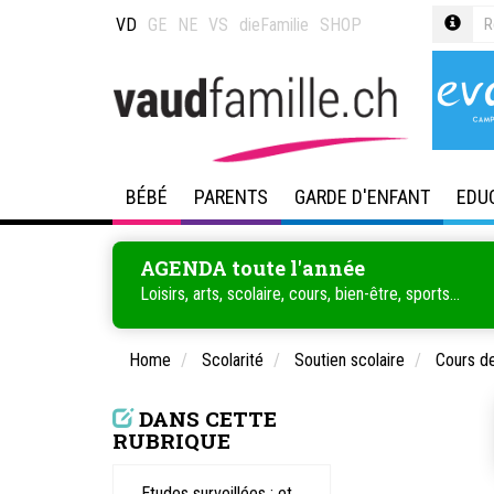
VD
GE
NE
VS
dieFamilie
SHOP
BÉBÉ
PARENTS
GARDE D'ENFANT
EDU
AGENDA toute l'année
Loisirs, arts, scolaire, cours, bien-être, sports...
Home
Scolarité
Soutien scolaire
Cours de
DANS CETTE
RUBRIQUE
Etudes surveillées : et