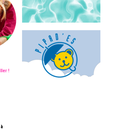
ler !
 à