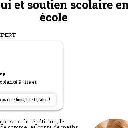
i et soutien scolaire e
école
XPERT
pey
colarité 9 -11e et
s questions, c'est gratuit !
puis ou de répétition, le
ire comme les cours de maths