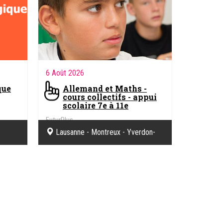
6 Août 2026
que
Allemand et Maths -
cours collectifs - appui
scolaire 7e à 11e
FuturPlus
Lausanne - Montreux - Yverdon-
les-Bains - Appuis scolaires et
formation FuturPlus Sàrl