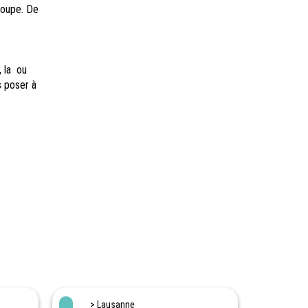
groupe. De
, la ou
s poser à
> Lausanne