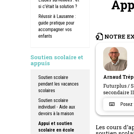
Appu
si c'était la solution ?
Réussir à Lausanne :
guide pratique pour
accompagner vos
NOTRE E
enfants
Soutien scolaire et
appuis
Arnaud Tré
Soutien scolaire
pendant les vacances
Futurplus / S
scolaires
secondaire II
Soutien scolaire
Posez vo
individuel - Aide aux
devoirs à la maison
Appui et soutien
Les cours d'ap
scolaire en école
soutien scola