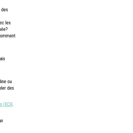
a des
ec les
nnée?
, comment
ais
line ou
bler des
n (ECR,
un