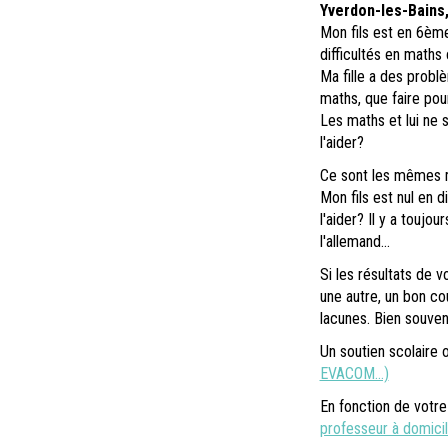
Yverdon-les-Bains,
Mon fils est en 6ème
difficultés en maths
Ma fille a des prob
maths, que faire pou
Les maths et lui ne 
l'aider?
Ce sont les mêmes m
Mon fils est nul en d
l'aider? Il y a toujou
l'allemand...
Si les résultats de v
une autre, un bon co
lacunes. Bien souven
Un soutien scolaire 
EVACOM...)
En fonction de votre
professeur à domici