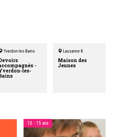
À travers une
approche
individualisée et humaine
,
vité
FuturPlus propose du soutien
:
scolaire toutes matières et niveaux,
ie,
une école privée, des formations
 pour
pour adultes ainsi qu’un service
ème
d’orientation scolaire et
age et
professionnel. Sa philosophie
repose sur une conviction forte :
apprendre autrement
, en tenant
compte du fonctionnement, du
Yverdon-les-Bains
Lausanne 8
parcours et des objectifs de chaque
apprenant, afin de redonner
Devoirs
Maison des
confiance, motivation et sens à
accompagnés -
Jeunes
l’apprentissage.
Yverdon-les-
Bains
Nos 4 adresses
:
Av. du Léman 23, 1005 Lausanne
Ch. des Planches 26, 1820 Montreux
Rue de la Plaine 30, 1400 Yverdon-
Les-Bains
Ch. des Collines 2b, 1950 Sion
10 - 15 ans