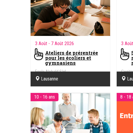
3 Août
- 7 Août 2026
3 Aoû
Ateliers de prérentrée
pour les écoliers et
gymnasiens
Ecole Alphalif Sàrl
Cogito
maths, 
Lausanne
La
10 - 16 ans
8 - 18