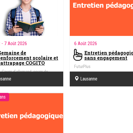
t
- 7 Août 2026
6 Août 2026
Semaine de
Entretien pédagogi
renforcement scolaire et
sans engagement
rattrapage COGITO
FuturPlus
, Cours d'allemand, cours de
français, anglais...
usanne
Lausanne
 ans