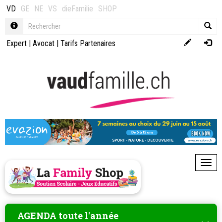
VD
GE
NE
VS
dieFamilie
SHOP
Expert
|
Avocat
|
Tarifs Partenaires
Toggl
AGENDA toute l'année