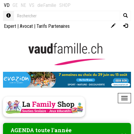
VD
GE
NE
VS
dieFamilie
SHOP
Expert
|
Avocat
|
Tarifs Partenaires
Toggl
AGENDA toute l'année