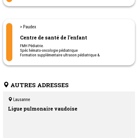
ou les maladies de la peau.
Bien informées et conseillées, les personnes concernées et leurs
familles peuvent retrouver une meilleure qualité de vie.
aha! Centre d'Allergie Suisse
les soutient tout au long de leur
parcours.
> Paudex
Centre de santé de l'enfant
FMH Pédiatrie.
Spéc hémato-oncologie pédiatrique
Formation supplémentaire ultrason pédiatrique &
Ultrason de la hanche chez le nouveau-né
Cabinet de pédiatrie générale et urgences pédiatriques.
Consultations en Français - Anglais - Espagnol et Allemand
Neurofeedback
AUTRES ADRESSES
Lausanne
Ligue pulmonaire vaudoise