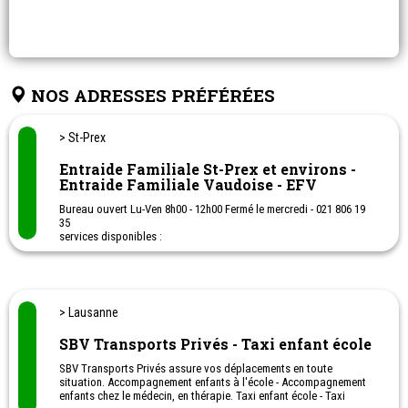
NOS ADRESSES PRÉFÉRÉES
> St-Prex
Entraide Familiale St-Prex et environs -
Entraide Familiale Vaudoise - EFV
Bureau ouvert Lu-Ven 8h00 - 12h00 Fermé le mercredi - 021 806 19
35
services disponibles :
- Service de repas chauds à domicile.
- transports accompagnés
- visites à domicile
- atelier tricot'thé
- atelier de confitures
> Lausanne
- groupe de jeux pour aînés
- accueil, intégration, français
SBV Transports Privés - Taxi enfant école
SBV Transports Privés assure vos déplacements en toute
situation. Accompagnement enfants à l'école - Accompagnement
enfants chez le médecin, en thérapie. Taxi enfant école - Taxi