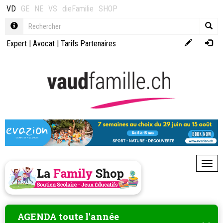
VD
GE
NE
VS
dieFamilie
SHOP
Expert
|
Avocat
|
Tarifs Partenaires
Toggl
AGENDA toute l'année