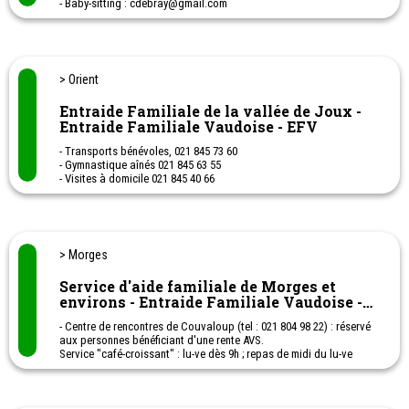
- Baby-sitting : cdebray@gmail.com
- Braderie : cdebray@gmail.com
- Confitures : 077 455 47 27
- Devoirs surveillés : 021 946 40 59
- Halte-jeux & maternelle de Chexbres : 079 123 05 68
- Halte-jeux & maternelle de Puidoux : 079 123 05 68
> Orient
- Gym Parent-enfants : pfurst@bluewin.ch
- Ludothèque : ludoleschatons@gmail.com
Entraide Familiale de la vallée de Joux -
- Transports accompagnés : 079 205 95 45
Entraide Familiale Vaudoise - EFV
- Transports bénévoles, 021 845 73 60
- Gymnastique aînés 021 845 63 55
- Visites à domicile 021 845 40 66
Ces numéros de téléphone sont des téléphones privés. Il est donc
important d'appeler pendant des heures raisonnables.
> Morges
Service d'aide familiale de Morges et
environs - Entraide Familiale Vaudoise -
EFV
- Centre de rencontres de Couvaloup (tel : 021 804 98 22) : réservé
aux personnes bénéficiant d'une rente AVS.
Service "café-croissant" : lu-ve dès 9h ; repas de midi du lu-ve
avec transports organisés les lu-ma-je ainsi que le premier
vendredi et le dernier dimanche de chaque mois
activités diverses tous les après-midi.