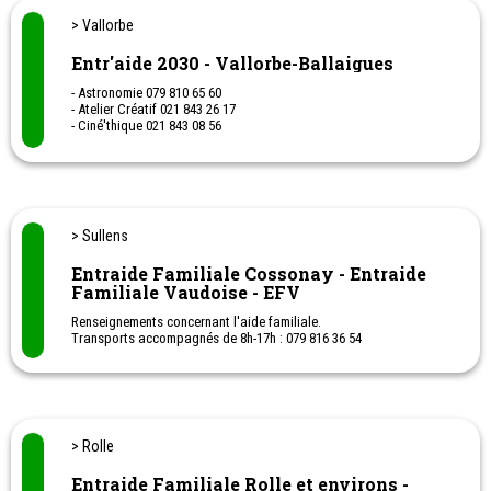
> Vallorbe
Entr'aide 2030 - Vallorbe-Ballaigues
- Astronomie 079 810 65 60
- Atelier Créatif 021 843 26 17
- Ciné'thique 021 843 08 56
- Cours de Français 021 843 23 01
- Cours informatique 079 829 02 06
- Groupe Visiteurs 021 843 10 85
- Gymnastique la Ruche 021 691 98 15
- Le Coup de Fourchette 021 843 11 02
- Aide Alimentaire: 079 611 60 60 (répondeur)
> Sullens
- Jeux de cartes le soir 021 843 06 77
- Marche 079 628 91 62
Entraide Familiale Cossonay - Entraide
- Soutien Administratif 021 843 11 02
Familiale Vaudoise - EFV
- Table d'Hôte 021 843 94 97
- Théâtre 021 843 05 46
Renseignements concernant l'aide familiale.
Transports accompagnés de 8h-17h : 079 816 36 54
> Rolle
Entraide Familiale Rolle et environs -