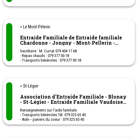
scolaire. Transport scolaire. Assistance taxi pour les kids et les
personnes à mobilité réduite avec chauffeur professionnel.
> Le Mont-Pèlerin
Entraide Familiale de Entraide familiale
Chardonne - Jongny - Mont-Pellerin -
Entraide Familiale Vaudoise - EFV
Secrétaire : M. Currat 079 404 17 68
- Repas chauds : 079 377 00 18
- Transports bénévoles : 079 377 00 18
> St-Légier
Association d'Entraide Familiale - Blonay
- St-Légier - Entraide Familiale Vaudoise -
EFV
Renseignements sur l'aide familiale.
- Transports bénévoles Tél. 079 325 65 40
- Aide -- paniers du coeur : 079 325 65 40