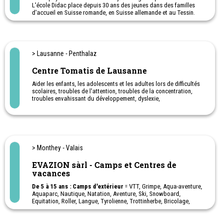
L'école Didac place depuis 30 ans des jeunes dans des familles
l’apprentissage.
d'accueil en Suisse romande, en Suisse allemande et au Tessin.
Cours d’été à Lausanne ou en Angleterre pour des jeunes de 13-17
Nos 4 adresses
:
ans
Av. du Léman 23, 1005 Lausanne
Ch. des Planches 26, 1820 Montreux
Rue de la Plaine 30, 1400 Yverdon-Les-Bains
Ch. des Collines 2b, 1950 Sion
> Lausanne - Penthalaz
Centre Tomatis de Lausanne
Aider les enfants, les adolescents et les adultes lors de difficultés
scolaires, troubles de l'attention, troubles de la concentration,
troubles envahissant du développement, dyslexie,
dysorthographie.
Bilan pour évaluer le potentiel d'écoute à 100.-
Aide pour mieux intégrer une langue étrangère
Préparation à l'accouchement
Les prestations de nos thérapeutes sont prises en charge par la
plupart des caisses maladie suisses par le biais de l’assurance
> Monthey - Valais
complémentaire pour médecine alternative.
Deux centres Tomatis à votre disposition.
EVAZION sàrl - Camps et Centres de
vacances
De 5 à 15 ans : Camps d'extérieur
= VTT, Grimpe, Aqua-aventure,
Aquaparc, Nautique, Natation, Aventure, Ski, Snowboard,
Equitation, Roller, Langue, Tyrolienne, Trottinherbe, Bricolage,
Randonnées, Excursions, Jumpland, Lasergame, Irtag,
swissvapeur, Spéléologie, Canyoning, Danse, Accrobranche ...