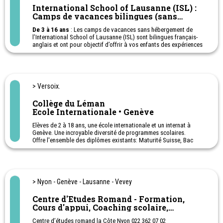
International School of Lausanne (ISL) :
Camps de vacances bilingues (sans
hébergement)
De 3 à 16 ans
: Les camps de vacances sans hébergement de
l’International School of Lausanne (ISL) sont bilingues français-
anglais et ont pour objectif d’offrir à vos enfants des expériences
de vacances sûres, ludiques et enrichissantes.
Les matinées sont consacrées à l’acquisition de nouvelles
compétences et à des activités variées sur le campus de l’ISL.
Les après-midis, quant à eux, sont dédiés aux aventures en plein
air et à l’exploration de la nature.
> Versoix.
Collège du Léman
Ecole Internationale • Genève
Elèves de 2 à 18 ans, une école internationale et un internat à
Genève. Une incroyable diversité de programmes scolaires.
Offre l'ensemble des diplômes existants: Maturité Suisse, Bac
français, Bac international et High School Diploma. Plus de 110
nationalités sont représentées.
Externat et internat
Camp de vacances de ski - Camp de vacances février - printemps -
été. (Musique, bricolage, peinture, cuisine, jeux olympiques,
> Nyon - Genève - Lausanne - Vevey
chasse au trésor et une excursion en forêt.)
Centre d'Etudes Romand - Formation,
Cours d'appui, Coaching scolaire,
Préparations aux examens
Centre d’études romand la Côte Nyon 022 362 07 02