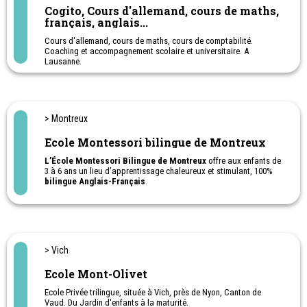
Cogito, Cours d'allemand, cours de maths,
français, anglais...
Cours d'allemand, cours de maths, cours de comptabilité.
Coaching et accompagnement scolaire et universitaire. A
Lausanne.
Appuis et semaines intensives de révision pendant les vacances.
Possibilité de cours en école ou à domicile
> Montreux
Ecole Montessori bilingue de Montreux
L’École Montessori Bilingue de Montreux
offre aux enfants de
3 à 6 ans un lieu d’apprentissage chaleureux et stimulant, 100%
bilingue Anglais-Français
.
Seule école de la Riviera reconnue par l’Association Montessori
Suisse, tous nos éducateurs sont diplômés, francophones ou
anglophones.
> Vich
Ecole Mont-Olivet
Ecole Privée trilingue, située à Vich, près de Nyon, Canton de
Vaud. Du Jardin d'enfants à la maturité.