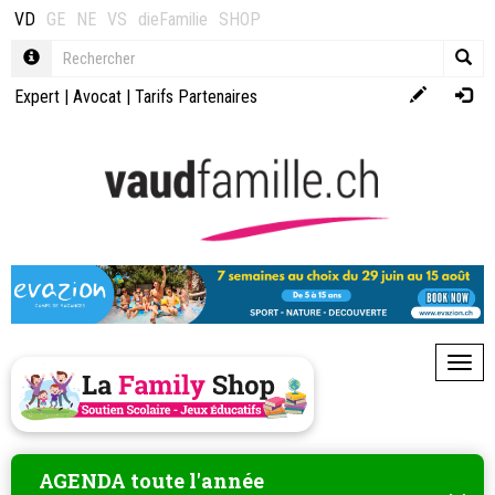
VD
GE
NE
VS
dieFamilie
SHOP
Expert
|
Avocat
|
Tarifs Partenaires
Toggl
AGENDA toute l'année