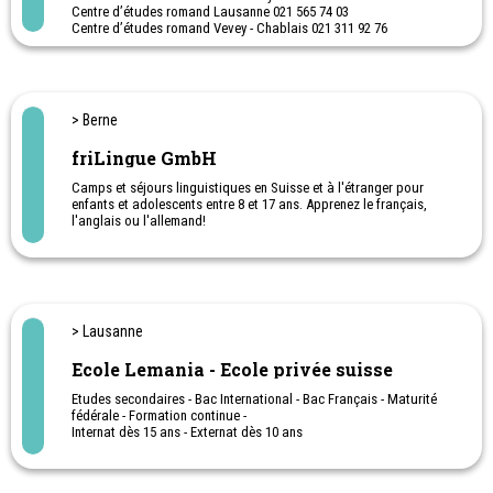
Centre d’études romand Lausanne 021 565 74 03
Centre d’études romand Vevey - Chablais 021 311 92 76
Centre d’études Genève 022 738 18 02
Cours d’appuis, coaching scolaire, cours de préparation aux
examens ( ECR, certificat, matu, CFC, admission au gymnase,
école publique) Cours individuels pour adulte, expatriés
> Berne
Cours de langues, math, physique, chimie, économie, comptabilité.
Troubles d’apprentissage
friLingue GmbH
Cours à domicile La Côte et Lausanne
Camps et séjours linguistiques en Suisse et à l'étranger pour
enfants et adolescents entre 8 et 17 ans. Apprenez le français,
l'anglais ou l'allemand!
Sports, jeux et aventure
> Lausanne
Ecole Lemania - Ecole privée suisse
Etudes secondaires - Bac International - Bac Français - Maturité
fédérale - Formation continue -
Internat dès 15 ans - Externat dès 10 ans
Summercamp en été
Activités de vacances en journée, avec ou sans internat