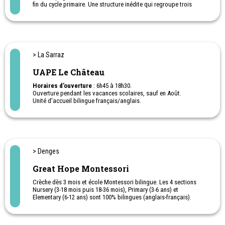
fin du cycle primaire. Une structure inédite qui regroupe trois
crèches une école maternelle, enfantine et primaire (11P).
> La Sarraz
UAPE Le Château
Horaires d’ouverture
: 6h45 à 18h30.
Ouverture pendant les vacances scolaires, sauf en Août.
Unité d'accueil bilingue français/anglais.
Local entièrement rénové et sécurisé.
Grand jardin extérieur à 150 m, goûter et jeux à l’extérieur.
> Denges
Great Hope Montessori
Crèche dès 3 mois et école Montessori bilingue. Les 4 sections
Nursery (3-18 mois puis 18-36 mois), Primary (3-6 ans) et
Elementary (6-12 ans) sont 100% bilingues (anglais-français).
L’allemand est proposé dès 6 ans.