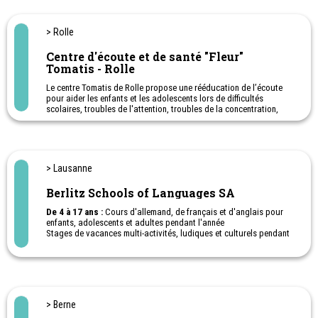
Evazion le sport passion à chaque saison!
Camps de vacances pour enfants et adolescents. Cinq chalets
> Rolle
dans la région du Chablais vaudois et valaisan, entre lac et
montagne. Avec ou sans logement selon les camps, à toutes les
Centre d'écoute et de santé "Fleur"
vacances scolaires !
Tomatis - Rolle
Camp linguistique
Le centre Tomatis de Rolle propose une rééducation de l’écoute
pour aider les enfants et les adolescents lors de difficultés
scolaires, troubles de l'attention, troubles de la concentration,
hyperactivité, dyslexie, dysorthographie, troubles
comportementaux.
Centre Tomatis de La Côte.
> Lausanne
Berlitz Schools of Languages SA
De 4 à 17 ans :
Cours d'allemand, de français et d'anglais pour
enfants, adolescents et adultes pendant l'année
Stages de vacances multi-activités, ludiques et culturels pendant
les vacances scolaires pour adolescents. Cours de langues.
> Berne