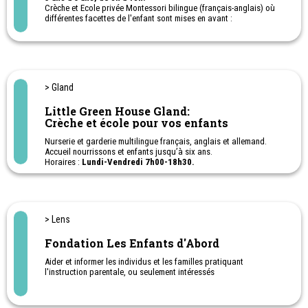
Crèche et Ecole privée Montessori bilingue (français-anglais) où
différentes facettes de l'enfant sont mises en avant :
Concentration, discipline, liberté, autonomie, concentration et
collaboration. Chaque enfant est suivi de manière personnalisée
et individuelle et apprend en fonction de ses points forts.
Camps multi-activités pendant les vacances.
> Gland
Little Green House Gland:
Crèche et école pour vos enfants
Nurserie et garderie multilingue français, anglais et allemand.
Accueil nourrissons et enfants jusqu’à six ans.
Horaires :
Lundi-Vendredi 7h00-18h30.
Garderie en forêt 1 fois par semaine.
Ecole primaire bilingue (FR/EN) pour les 1 et 2P.
Vacances pour enfants de 2 à 7 ans.
> Lens
Fondation Les Enfants d'Abord
Aider et informer les individus et les familles pratiquant
l'instruction parentale, ou seulement intéressés