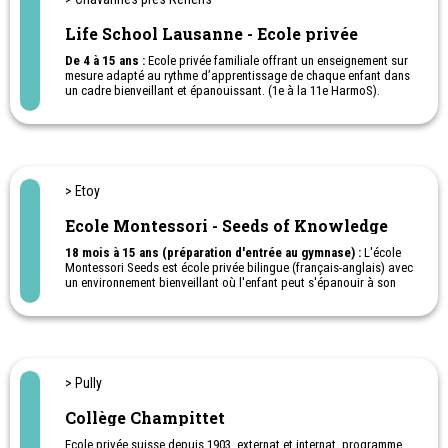
Life School Lausanne - Ecole privée
De 4 à 15 ans :
Ecole privée familiale offrant un enseignement sur
mesure adapté au rythme d’apprentissage de chaque enfant dans
un cadre bienveillant et épanouissant. (1e à la 11e HarmoS).
Motivation - Classes multi-âges - Cours en plein-air - Pédagogie
de projet.
Dès Août 2025 : 1e - 11e
> Etoy
Ecole Montessori - Seeds of Knowledge
18 mois à 15 ans (préparation d'entrée au gymnase) :
L'école
Montessori Seeds est école privée bilingue (français-anglais) avec
un environnement bienveillant où l'enfant peut s'épanouir à son
rythme. Notre équipe est bienveillante, à l'écoute, et enseigne la
discipline, le respect et l'autonomie.
Les élèves ont la chance d'avoir 2 enseignants par classe de 25
élèves (1 enseignant francophone + 1 anglophone).
Camps de vacances sans logement (stages)
pour les 3-12 ans :
Pendant 5 jours la dernière semaine de juin, les deux premières de
> Pully
juillet ainsi que les deux dernières d'août.
Collège Champittet
Ecole privée suisse depuis 1903, externat et internat, programme