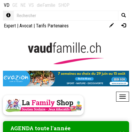
VD
GE
NE
VS
dieFamilie
SHOP
Expert
|
Avocat
|
Tarifs Partenaires
Toggl
AGENDA toute l'année