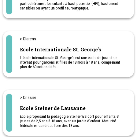
particulièrement les enfants à haut potentiel (HPI), hautement
sensibles ou ayant un profil neuroatypique.
Une pédagogie - Pédagogie EGDS - spécifiquement créée
pour les élèves à haut potentiel et hautement sensibles, en
tenant compte de toutes leurs spécificités.
Dès 4 ans en classe primaire.
Post-obligatoire :
• Maturité suisse
> Clarens
• Classe orientée arts et créativité (CEASA), pour les 15 à 18 ans :
12ème année créativité, écologie, arts, sciences et architecture,
Ecole Internationale St. George's
pour les jeunes ayant terminé la 11ème ,qui hésitent entre
apprentissage et études supérieures.
L'école internationale St. George's est une école de jour et un
• Camps de vacances sans logement durant les vacances
internat pour garçons et filles de 18 mois à 18 ans, comprenant
scolaires.
plus de 60 nationalités.
Située sur les rives du lac de Léman, avec avec une vue
magnifique sur les Alpes, l'école occupe 12 acres de paysages et
de jardins magnifiques.
Ce cadre favorise le calme intellectuel et une profonde connexion
l'extérieur, avec des possibilités incomparables incomparables
pour la randonnée, le ski, les sports nautiques et autres.
> Crissier
Ecole St-Georges
Ecole Steiner de Lausanne
Ecole proposant la pédagogie Steiner-Waldorf pour enfants et
jeunes de 2,5 ans à 18 ans, avec un jardin d'enfant. Maturité
fédérale en candidat libre dès 18 ans.
L'école Steiner de Lausanne est installée dans le magnifique cadre