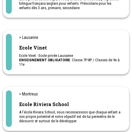
bilingue français/anglais pour enfants. Préscolaire pour les
enfants dès 3 ans, primaire, secondaire.
> Lausanne
Ecole Vinet
Ecole Vinet - Ecole privée Lausanne
ENSEIGNEMENT OBLIGATOIRE
: Classe 7P-8P / Classes de 9e à
11e
ENSEIGNEMENT POST-OBLIGATOIRE
: RAC MATU / Classe
Préapprentissage
Service d'ORIENTATION PROFESSIONNELLE
pour les élèves de
10e et 11e ainsi que ceux en transition vers le collège avec bilan
de compétences et des tests de personnalité.
> Montreux
Ecole Riviera School
A l’école Riviera School, nous reconnaissons que chaque enfant a
son propre potentiel et notre objectif est de lui permettre de le
découvrir et surtout de le développer.
Ecole bilingue FR-AN avec Allemand comme 3ème langue dès 9
ans.