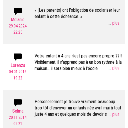
« [Les parents] ont l'obligation de scolariser leur
enfant à cette échéance. »
Mélanie
...
29.04.2024
C'est du n'importe quoi ! Il existe bien des
22:25
alternatives à la scolarisation dans le public des
enfants. Si les parents le choisissent, alors ils
doivent répondre à la convocation et inscrire leur
enfant mais ce serait bien de mieux tourner les
Votre enfant à 4 ans n'est pas encore propre ??!!
phrases !
Visiblement, il n'apprend pas à un bon rythme à la
Lorenza
...
maison... il sera bien mieux à l'école
04.01.2016
19:22
Personellement je trouve vraiment beaucoup
trop tôt d'envoyer un enfants née avril mai à tout
Selma
juste 4 ans et quelques mois de devoir se
...
20.11.2014
séparer des parents qui ont le temps de
02:21
s'occuper de leurs enfants à la maison , d'autant