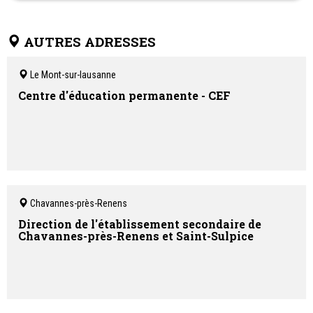
La Maternelle est la garderie bilingue au sein de l'école Riviera
School. Elle accueille les enfants de 3 ans à 4 ans du
lundi au
vendredi de 7h30 à 18h00.
AUTRES ADRESSES
Approche pédagogique Reggio Emilia.
Le Mont-sur-lausanne
Centre d'éducation permanente - CEF
Chavannes-près-Renens
Direction de l'établissement secondaire de
Chavannes-près-Renens et Saint-Sulpice