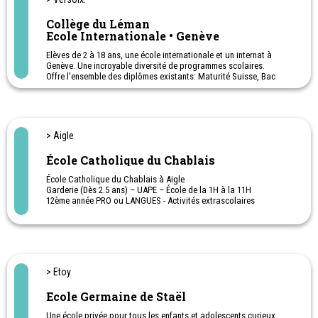
Collège du Léman
Ecole Internationale • Genève
Elèves de 2 à 18 ans, une école internationale et un internat à
Genève. Une incroyable diversité de programmes scolaires.
Offre l'ensemble des diplômes existants: Maturité Suisse, Bac
français, Bac international et High School Diploma. Plus de 110
nationalités sont représentées.
Externat et internat
Camp de vacances de ski - Camp de vacances février - printemps -
été. (Musique, bricolage, peinture, cuisine, jeux olympiques,
> Aigle
chasse au trésor et une excursion en forêt.)
École Catholique du Chablais
École Catholique du Chablais à Aigle
Garderie (Dès 2.5 ans) – UAPE – École de la 1H à la 11H
12ème année PRO ou LANGUES - Activités extrascolaires
Excellente préparation au gymnase de Saint-Maurice. Bilingue dès
la 9ème VP
> Etoy
Ecole Germaine de Staël
Une école privée pour tous les enfants et adolescents curieux,