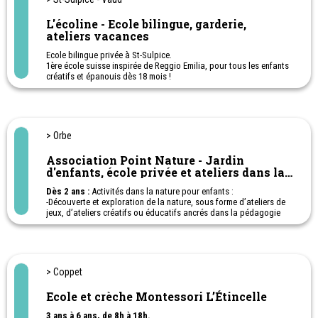
L'écoline - Ecole bilingue, garderie,
ateliers vacances
Ecole bilingue privée à St-Sulpice.
1ère école suisse inspirée de Reggio Emilia, pour tous les enfants
créatifs et épanouis dès 18 mois !
En plus de l'école pour les 1-2P (4-6 ans), l'écoline propose un
accueil préscolaire (18 mois à 4 ans) tous les jours de la semaine,
de 7h30 à 18h30. L'accueil peut se faire à la journée complète ou
en demi-journée. L’écoline propose également un service
parascolaire pour les enfants de 4 à 10 ans, inscrits en 1-6P à St
> Orbe
Sulpice de 11h45 à 18h30.
Ateliers de loisirs et activités après l’école pour enfant : Yoga,
Association Point Nature - Jardin
Danse, Capoeira ou encore English club.
d'enfants, école privée et ateliers dans la
Ateliers parents-enfants le samedi matin et conférences autour de
forêt
la parentalité.
Dès 2 ans :
Activités dans la nature pour enfants :
Ateliers et activités vacances pour les enfants de 2.5 à 9 ans,
-Découverte et exploration de la nature, sous forme d’ateliers de
pendant les vacances d’automne,
jeux, d’ateliers créatifs ou éducatifs ancrés dans la pédagogie
de février, de Pâques et tout le mois de juillet.
par la nature.
Un espace de travail au calme dans notre coworking pour les
- Ecole privée en forêt pour les 1 - 4ème harmos.
parents.
- Accueil parascolaire.
- Jardin d'enfant en forêt.
> Coppet
Ecole et crèche Montessori L’Étincelle
3 ans à 6 ans, de 8h à 18h.