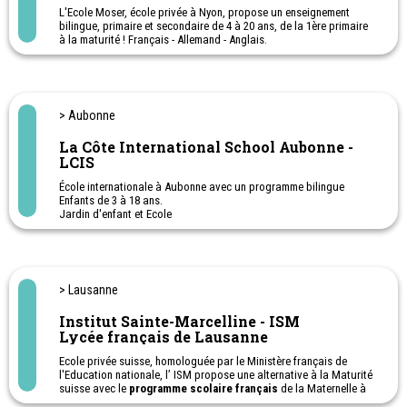
personnalisation scolaire
L'Ecole Moser, école privée à Nyon, propose un enseignement
bilingue, primaire et secondaire de 4 à 20 ans, de la 1ère primaire
à la maturité ! Français - Allemand - Anglais.
> Aubonne
La Côte International School Aubonne -
LCIS
École internationale à Aubonne avec un programme bilingue
Enfants de 3 à 18 ans.
Jardin d'enfant et Ecole
Programme bilingue anglais-français basé sur le plan d'études
romand (PER), en guise de préparation optimale pour la maturité
suisse bilingue anglais-français.
Enseignement préscolaire et primaire: programme d'études
national anglais
> Lausanne
Programme iGCSE - Certificat général de fin d’étude Secondaire
(14-16 ans), diplôme d'éducation secondaire, reconnu à l'échelle
Institut Sainte-Marcelline - ISM
internationale
Lycée français de Lausanne
Programme IB - Baccalauréat international (16-18 ans) – diplôme
d’éducation secondaire, reconnu à l’échelle internationale.
Ecole privée suisse, homologuée par le Ministère français de
Camp de vacances sans logement: sport - art et sciences - danse -
l'Education nationale, l’ ISM propose une alternative à la Maturité
musique
suisse avec le
programme scolaire français
de la Maternelle à
La Côte International School Aubonne. LCIS
la Terminale, soit de 3 ans à 18 ans.