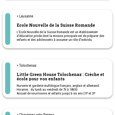
> Lausanne
Ecole Nouvelle de la Suisse Romande
L’Ecole Nouvelle de la Suisse Romande est un établissement
d’éducation privée dont la mission principale est de préparer des
enfants et des adolescents à assumer un rôle d’individu
responsable dans une société en mutation et dans toute
collectivité humaine à laquelle ils appartiendront. L’Ecole est
laïque et fait en sorte que chaque élève y soit à l’aise dans ses
convictions personnelles et encourage ceux-ci à les approfondir.
- Scolarité complète de la Maternelle (avec une section
Montessori) au Gymnase
> Tolochenaz
- Maturité Suisse en français
- Baccalauréat International en français, anglais ou bilingue
Little Green House Tolochenaz : Crèche et
français-anglais
école pour vos enfants
- Tous les examens de l’Alliance française, Cambridge, Goethe-
Institut et Cervantes
Nurserie et garderie multilingue français, anglais et allemand.
- Internat
Horaires : du lundi au vendredi de 7h à 18h30.
- Camp d’été ouvert à tous les enfants
Accueil de nourrissons et enfants jusqu’à six ans (1P et 2P
- Camp de ski
HarmoS)
Vacances pour enfant de 2 à 7 ans.
Garderie de type Montessori accueille les enfant de 2 à 6 ans
Ecole primaire bilingue (FR-EN) de Tolochenaz
: deux
selon ces horaires :
premières années du système scolaire cantonal (P1 + P2). Ouverte
7h30-18h30 Lu-Ma-Je-Ve et 7h30-12h30 le mercredi
aux enfants âgés d’environ 4 à 6 ans.
> Chavannes près Renens