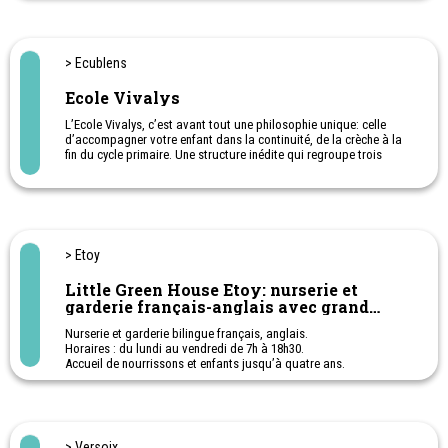
Fondée en 1963 par la congrégation des Soeurs Marcellines de
Milan sous le nom de «Pensionnat Valmont», l’ISM-Lycée français
de Lausanne propose une éducation reconnue dans un esprit de
famille respectueux de la liberté de chacun.
> Ecublens
Programme scolaire français
Internat et externat.
Ecole Vivalys
Maternelle - Bac français
L’Ecole Vivalys, c’est avant tout une philosophie unique: celle
d’accompagner votre enfant dans la continuité, de la crèche à la
fin du cycle primaire. Une structure inédite qui regroupe trois
crèches une école maternelle, enfantine et primaire (11P).
> Etoy
Little Green House Etoy: nurserie et
garderie français-anglais avec grand
jardin
Nurserie et garderie bilingue français, anglais.
Horaires : du lundi au vendredi de 7h à 18h30.
Accueil de nourrissons et enfants jusqu’à quatre ans.
> Versoix.