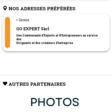
NOS ADRESSES PRÉFÉRÉES
> Genève
GO EXPERT Sàrl
Une Communauté d'Experts et d'Entrepreneurs au service
des
Dirigeants et des créateurs d’entreprise
GO EXPERT est une plateforme de formation / accompagnement
destinée aux dirigeants, créateurs d’entreprise et aux
collaborateurs.
L’objectif d’apporter du soutien à différents niveaux pour aider à
développer le potentiel, la stratégie, les compétences
managériales, et la réussite entrepreneuriale.
AUTRES PARTENAIRES