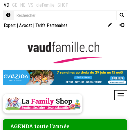
VD
GE
NE
VS
dieFamilie
SHOP
Expert
|
Avocat
|
Tarifs Partenaires
Toggl
AGENDA toute l'année