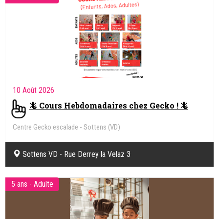
10 Août 2026
🦎 Cours Hebdomadaires chez Gecko ! 🦎
Centre Gecko escalade - Sottens (VD)
Sottens VD - Rue Derrey la Velaz 3
5 ans - Adulte