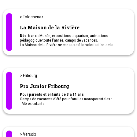
> Tolochenaz
La Maison de la Rivière
Dès 6 ans :
Musée, expositions, aquarium, animations
pédagogique toute l'année, camps de vacances.
La Maison de la Rivière se consacre à la valorisation de la
biodiversité locale à travers la sensibilisation, la protection et la
recherche scientifique des milieux aquatiques. Il permet
d’accueillir le grand public pour lui faire découvrir la beauté mais
aussi la fragilité des écosystèmes et des milieux aquatiques.
> Fribourg
Pro Junior Fribourg
Pour parents et enfants de 3 à 11 ans
Camps de vacances d'été pour familles monoparentales :
- Mères-enfants
- Pères-enfants
Inclus : Hébergement en pension complète, les ateliers et les
animations.
Matins : Ateliers pour les parents et animations pour les enfants /
Après-midis : Temps libre pour toute la famille
> Versoix