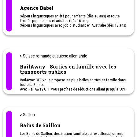
Agence Babel
Séjours linguistiques en été pour enfants (dès 10 ans) et toute
l’année pour jeunes et adultes (dès 16 ans)
Séjours linguistiques avec job d’étudiant en Australie (dès 18 ans)
Programmes scolaires à l’étranger (aussi dans le cadre de la
matu bilingue)
> Suisse romande et suisse allemande
RailAway - Sorties en famille avec les
transports publics
RailAway CFF vous propose les plus belles sorties en famille dans
toute la Suisse.
Avec RailAway CFF vous profitez de réductions allant jusqu'à 50%
sur les transports publics et la prestation de loisirs.
N'hésitez pas à cliquer sur l'offre qui vous intéresse afin de
connaître la réduction proposée en ce moment.
> Saillon
Bains de Saillon
Les Bains de Saillon, destination familiale par excellence, offrent