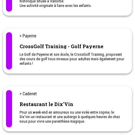
historique située à Vallorbe.
Une activité originale à faire avec les enfants.
> Payerne
CrossGolf Training - Golf Payerne
Le Golf de Payerne et son école, le CrossGolf Training, proposent
des cours de golf tous niveaux pour adultes mais également pour
enfants !
Une belle occasion de découvrir le golf en famille ou de laisser
son enfant s’initier à ce super sport.
> Cadenet
Restaurant le Dix'Vin
Pour un week-end en amoureux ou une virée entre copine, le
Dix'vin un restaurant et une auberge à quelques heures de chez
nous pour vivre une parenthèse magique.