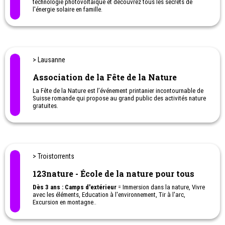
technologie photovoltaïque et découvrez tous les secrets de
l'énergie solaire en famille.
Une activité originale à faire avec les enfants.
> Lausanne
Association de la Fête de la Nature
La Fête de la Nature est l’événement printanier incontournable de
Suisse romande qui propose au grand public des activités nature
gratuites.
> Troistorrents
123nature - École de la nature pour tous
Dès 3 ans : Camps d'extérieur
= Immersion dans la nature, Vivre
avec les éléments, Education à l'environnement, Tir à l'arc,
Excursion en montagne..
Ateliers à la journée, au week-end ou camps de vacances pour
quelques jours voir la semaine.