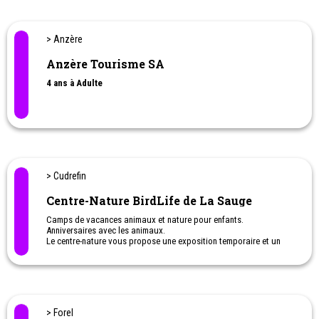
> Anzère
Anzère Tourisme SA
4 ans à Adulte
> Cudrefin
Centre-Nature BirdLife de La Sauge
Camps de vacances animaux et nature pour enfants.
Anniversaires avec les animaux.
Le centre-nature vous propose une exposition temporaire et un
parcours extérieur de 500m équipé de quatre observatoires
destinés à observer la faune sans la perturber.
> Forel