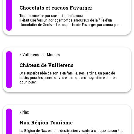
Chocolats et cacaos Favarger
Tout commence par une histoire d’amour.
Il était une fois un horloger tombé amoureux de la fille d'un
chocolatier de Genève. Le couple fonde Favarger par amour pour
le chocolat artisanal suisse. Aujourd'hui encore, tout le monde
chez Favarger fait partie de notre famille passionnée de chocolat,
inspirée par l'amour et la passion de fabriquer le meilleur
chocolat du monde.
> Vullierens-sur-Morges
Château de Vullierens
Une superbe idée de sortie en famille. Des jardins, un parc de
loisirs pour les parents avec enfants, avec labyrinthe et haltes
pour jouer...
> Nax
Nax Région Tourisme
La Région de Nax est une destination vivante à chaque saison ! La