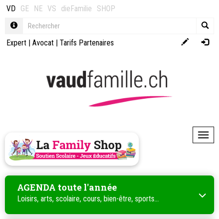
VD
GE
NE
VS
dieFamilie
SHOP
Expert
|
Avocat
|
Tarifs Partenaires
Toggl
AGENDA toute l'année
Loisirs, arts, scolaire, cours, bien-être, sports...