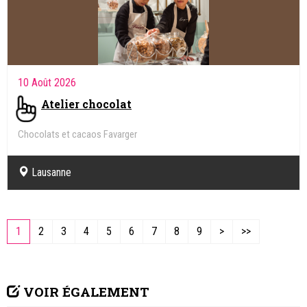
10 Août 2026
Atelier chocolat
Chocolats et cacaos Favarger
Lausanne
1
2
3
4
5
6
7
8
9
>
>>
VOIR ÉGALEMENT