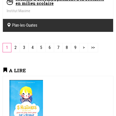
en milieu scolaire
Institut Maxime
Plan-les-Ouates
1
2
3
4
5
6
7
8
9
>
>>
A LIRE