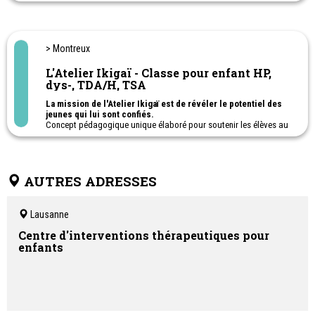
Ouverture, confiance en soi- cauchemars, hyperactivité,
séparation, peurs, phobies, potentiel, concentration, pouce, pipi
au lit... PNL pour enfants.
Spécialiste en Relations toxiques – Manipulateurs - Charge
mentale
> Montreux
L'Atelier Ikigaï - Classe pour enfant HP,
dys-, TDA/H, TSA
La mission de l'Atelier Ikigaï est de révéler le potentiel des
jeunes qui lui sont confiés.
Concept pédagogique unique élaboré pour soutenir les élèves au
profil neuroatypique (HP, dys-, TDA/H, TSA) en rupture scolaire ou
déscolarisés.
Ecole ouverte du lundi au vendredi (sauf le mercredi) de 9h à 15h,
repas compris.
AUTRES ADRESSES
Une alternative à la scolarité obligatoire, ouverte aux enfants de
10 à 16 ans, en fonction de leurs âges.
Lausanne
Centre d'interventions thérapeutiques pour
enfants