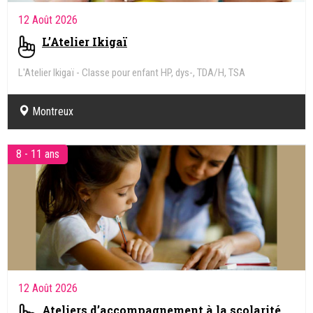
12 Août 2026
L’Atelier Ikigaï
L'Atelier Ikigaï - Classe pour enfant HP, dys-, TDA/H, TSA
Montreux
8 - 11 ans
12 Août 2026
Ateliers d’accompagnement à la scolarité