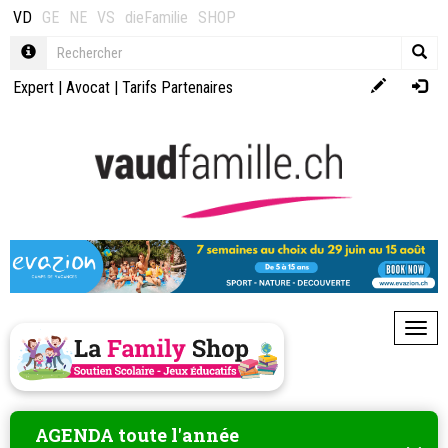
VD
GE
NE
VS
dieFamilie
SHOP
Expert
|
Avocat
|
Tarifs Partenaires
Toggl
AGENDA toute l'année