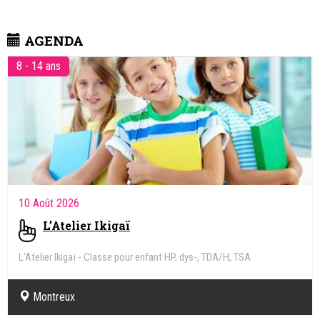
AGENDA
8 - 14 ans
10 Août 2026
L’Atelier Ikigaï
L'Atelier Ikigaï - Classe pour enfant HP, dys-, TDA/H, TSA
Montreux