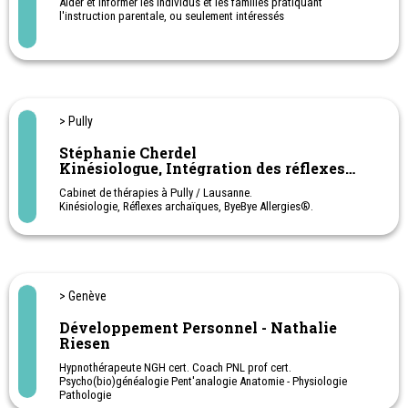
Aider et informer les individus et les familles pratiquant
l'instruction parentale, ou seulement intéressés
> Pully
Stéphanie Cherdel
Kinésiologue, Intégration des réflexes
archaïques
Cabinet de thérapies à Pully / Lausanne.
Kinésiologie, Réflexes archaïques, ByeBye Allergies®.
> Genève
Développement Personnel - Nathalie
Riesen
Hypnothérapeute NGH cert. Coach PNL prof cert.
Psycho(bio)généalogie Pent'analogie Anatomie - Physiologie
Pathologie