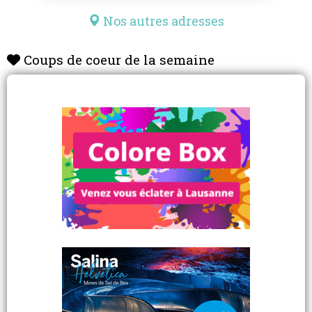
placement et me solicite plus qu'avant en me
disant qu'elle n'a rien fait de mal. je suis en
Nos autres adresses
attente d'un jugement et je ne comprends pas
comment on peut se trouver dans un tribunal
Coups de coeur de la semaine
pour ce genre de chose. Je suis inquète pour ma
fille, je ne sais pas quoi faire à part d'essayer de
la rassurer et minimaliser le plus possible cette
situation.
Je vous remercie.