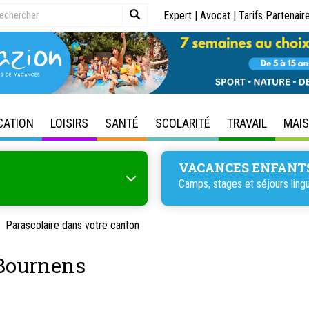
Expert
|
Avocat
|
Tarifs Partenair
CATION
LOISIRS
SANTÉ
SCOLARITÉ
TRAVAIL
MAI
VACANCES ENFANT
Camps, stages et séjours lingu
Parascolaire dans votre canton
Bournens