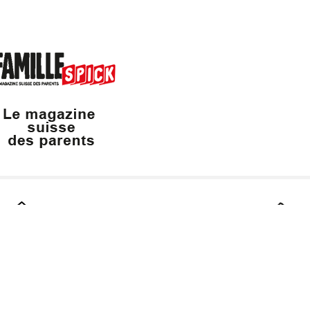
Dailles 10
info@vaudfamille.ch
Appeler Vaudfam
1053 Cugy
021 652 52