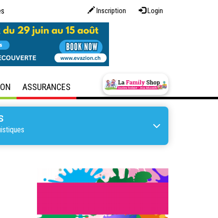
es
Inscription
Login
SON
ASSURANCES
S
istiques