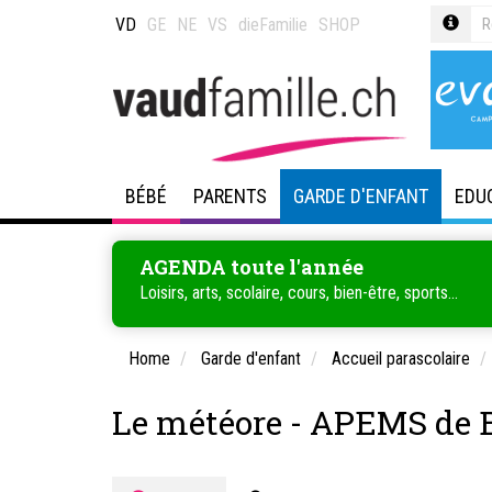
VD
GE
NE
VS
dieFamilie
SHOP
BÉBÉ
PARENTS
GARDE D'ENFANT
EDU
AGENDA toute l'année
Loisirs, arts, scolaire, cours, bien-être, sports...
Home
Garde d'enfant
Accueil parascolaire
Le météore - APEMS de 