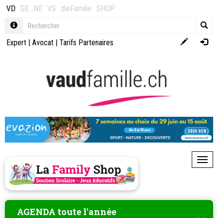
VD
GE
NE
VS
dieFamilie
SHOP
Expert
|
Avocat
|
Tarifs Partenaires
Toggl
AGENDA toute l'année