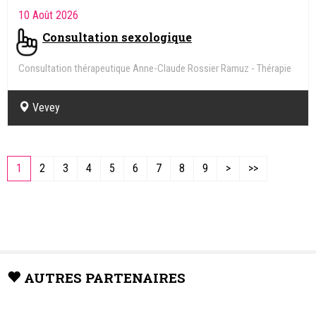
10 Août 2026
Consultation sexologique
Consultation thérapeutique Anne-Claude Rossier Ramuz - Thérapie
de couple, familiale, individuelle - Sexologie
Vevey
1
2
3
4
5
6
7
8
9
>
>>
AUTRES PARTENAIRES