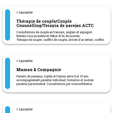
équilibre et un mieux être, ceci à toute étape de leur vie de couple,
lors de toute difficulté et lors de tout événement venant bousculer
la vie à deux.
> Lausanne
En consultation de couple, le·la professionnel·le du couple vous
Thérapie de couple/Couple
aide à exprimer vos besoins et vos attentes concernant votre
Counselling/Terapia de parejas ACTC
relation de couple. Il.elle vous soutient pour développer votre
propre créativité, faire vos propres choix et prendre vos propres
Consultations de couple en français, anglais et espagnol.
décisions, en favorisant ainsi un dialogue constructif et
Rendez-vous possible en début et fin de journée.
respectueux avec votre partenaire.
Thérapie de couple: conflits de couple, arrivée d'un enfant, conflits
au sujet de l'argent...
La consultation de couple prend en compte votre contexte
familial, social et culturel.
Accueil CSP Vaud: 021 560 60 60
Ligne directe Consultation couple et famille CSP Vaud: 021
> Lausanne
560 60 70
Maman & Compagnie
Horaires : sur rendez-vous, le lundi
Parents de jumeaux, triplés et fratries entre 0 et 10 ans:
accompagnement parental individuel, formation et soutien
parental personnalisé. Consultations par visioconférence.
> Lausanne