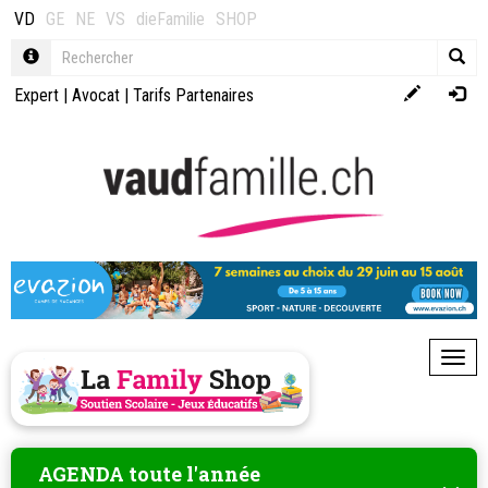
VD
GE
NE
VS
dieFamilie
SHOP
Expert
|
Avocat
|
Tarifs Partenaires
Toggl
AGENDA toute l'année