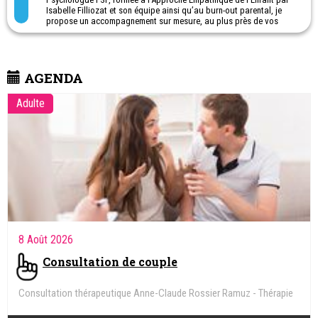
Isabelle Filliozat et son équipe ainsi qu’au burn-out parental, je
propose un accompagnement sur mesure, au plus près de vos
besoins.
Coaching parental – Méthode Filliozat
Ateliers Filliozat pour parents
AGENDA
Gestion du stress et des émotions
Haut potentiel
Prévention et prise en charge du burn-out parental
Adulte
Difficultés à l’école en cas de phobie scolaire, de harcèlement
8 Août 2026
Consultation de couple
Consultation thérapeutique Anne-Claude Rossier Ramuz - Thérapie
de couple, familiale, individuelle - Sexologie