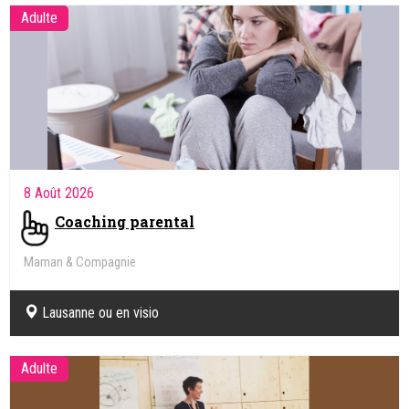
Adulte
8 Août 2026
Coaching parental
Maman & Compagnie
Lausanne ou en visio
Adulte