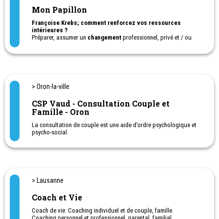
Mon Papillon
Françoise Krebs; comment renforcez vos ressources
intérieures ?
Préparer, assumer un
changement
professionnel, privé et / ou
familial.
Développer votre intuition et nourrir votre hypersensibilité
Sortir des négociations épuisantes en fixant des règles dans un
juste positionnement
Prévention du burn-out ; deuil
> Oron-la-ville
CSP Vaud - Consultation Couple et
Famille - Oron
La consultation de couple est une aide d’ordre psychologique et
psycho-social.
Elle soutient tous les couples et personnes en couple dans leur
recherche de dialogue et de solutions pour trouver un nouvel
équilibre et un mieux être, ceci à toute étape de leur vie de couple,
lors de toute difficulté et lors de tout événement venant bousculer
la vie à deux.
> Lausanne
En consultation de couple, le·la professionnel·le du couple vous
Coach et Vie
aide à exprimer vos besoins et vos attentes concernant votre
relation de couple. Il.elle vous soutient pour développer votre
Coach de vie: Coaching individuel et de couple, famille.
propre créativité, faire vos propres choix et prendre vos propres
Coaching personnel et professionnel, parental, familial,