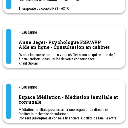
décisions, en favorisant ainsi un dialogue constructif et
respectueux avec votre partenaire.
Thérapeute de couple HES - ACTC,
Sexologue clinicienne UniGe
La consultation de couple prend en compte votre contexte
Approche intégrative (psychodynamique, systémique et TCC)
familial, social et culturel.
Entretiens individuels, de couple et familiaux
Accueil CSP Vaud: 021 560 60 60
Ligne directe Consultation couple et famille CSP Vaud: 021
> Lausanne
560 60 70
Anne Jeger- Psychologue FSP/AVP
Consultation le lundi et un jeudi à quinzaine
Aide en ligne - Consultation en cabinet
"Aucun homme ne peut rien vous révéler sinon ce qui repose déjà
à demi endormi dans l'aube de votre connaissance..."
Khalil Gibran
> Lausanne
Espace Médiation - Médiation familiale et
conjugale
Médiation familiale pour entamer une négociation directe et
faciliter la recherche de solutions.
Conseils juridiques et conseils financiers. Conflits de famille entre
parent(s) - enfants - Grands-parents... Conflits conjugaux,
séparation et divorce.