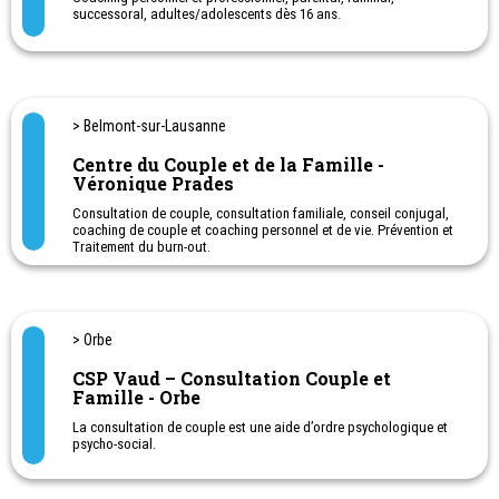
décisions, en favorisant ainsi un dialogue constructif et
successoral, adultes/adolescents dès 16 ans.
respectueux avec votre partenaire.
Coaching professionnel: Gestion de carrière, gestion des
émotions, motivation, difficultés au travail, gestion et modération
La consultation de couple prend en compte votre contexte
des conflits au travail, harcèlement et mobbing au travail
familial, social et culturel.
Accueil CSP Vaud: 021 560 60 60
Ligne directe Consultation couple et famille CSP Vaud: 021
> Belmont-sur-Lausanne
560 60 70
Centre du Couple et de la Famille -
Horaires: sur RDV le vendredi après-midi
Véronique Prades
Consultation de couple, consultation familiale, conseil conjugal,
coaching de couple et coaching personnel et de vie. Prévention et
Traitement du burn-out.
Thérapie de couple à Belmont-sur-Lausanne
Thérapie familiale à Belmont-sur-Lausanne
Ouvert le samedi et pendant les vacances scolaires. Et chaque
jour de 7h30 à 20h30.
Entretien préliminaire gratuit d'orientation.
> Orbe
CSP Vaud – Consultation Couple et
Famille - Orbe
La consultation de couple est une aide d’ordre psychologique et
psycho-social.
Elle soutient tous les couples et personnes en couple dans leur
recherche de dialogue et de solutions pour trouver un nouvel