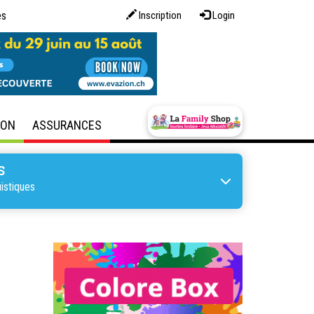
es
Inscription
Login
SON
ASSURANCES
S
istiques