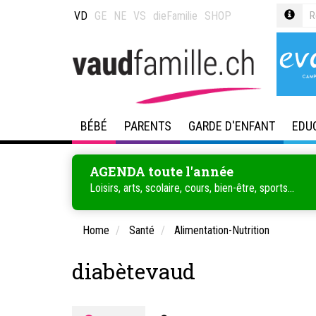
VD
GE
NE
VS
dieFamilie
SHOP
BÉBÉ
PARENTS
GARDE D'ENFANT
EDU
AGENDA toute l'année
Loisirs, arts, scolaire, cours, bien-être, sports...
Home
Santé
Alimentation-Nutrition
diabètevaud