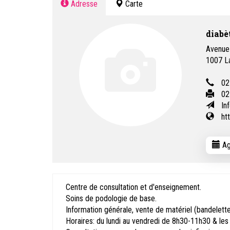
Adresse
Carte
diabè
Avenue
1007
L
02
02
In
ht
Ag
Centre de consultation et d'enseignement.
Soins de podologie de base.
Information générale, vente de matériel (bandelettes
Horaires: du lundi au vendredi de 8h30-11h30 & les 