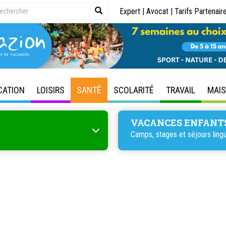
Expert
|
Avocat
|
Tarifs Partenair
CATION
LOISIRS
SANTÉ
SCOLARITÉ
TRAVAIL
MAI
VACANCES ENFANT
Camps, stages et séjours lingu