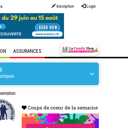
es
Inscription
Login
SON
ASSURANCES
S
istiques
mentation
Coups de coeur de la semaine