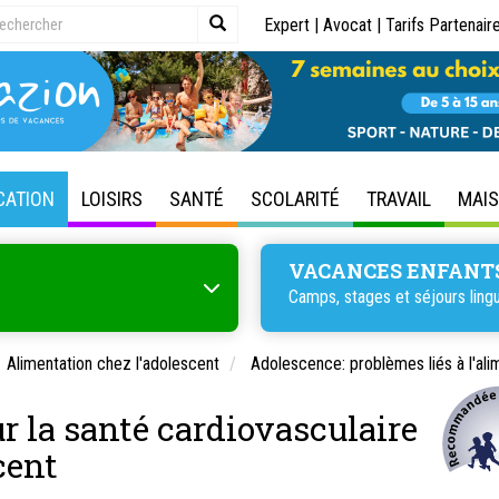
Expert
|
Avocat
|
Tarifs Partenair
CATION
LOISIRS
SANTÉ
SCOLARITÉ
TRAVAIL
MAI
VACANCES ENFANT
Camps, stages et séjours lingu
Alimentation chez l'adolescent
Adolescence: problèmes liés à l'ali
 la santé cardiovasculaire
cent