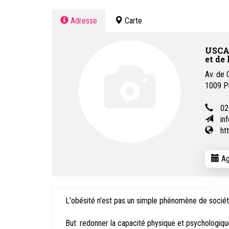
Adresse
Carte
USCAD
et de
Av. de 
1009
P
02
in
ht
Ag
L'obésité n'est pas un simple phénomène de société 
But: redonner la capacité physique et psychologiqu