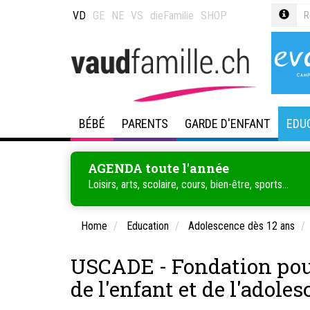
VD
GE
NE
VS
dieFamilie
SHOP
BÉBÉ
PARENTS
GARDE D'ENFANT
EDU
AGENDA toute l'année
Loisirs, arts, scolaire, cours, bien-être, sports...
Home
Education
Adolescence dès 12 ans
USCADE - Fondation pour
de l'enfant et de l'adoles