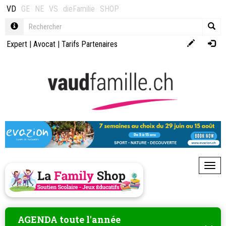
VD
GE
NE
VS
dieFamilie
SHOP
Expert
|
Avocat
|
Tarifs Partenaires
Toggl
AGENDA toute l'année