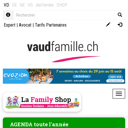
VD
GE
NE
VS
dieFamilie
SHOP
Expert
|
Avocat
|
Tarifs Partenaires
Toggl
AGENDA toute l'année