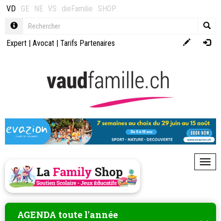
VD
GE
NE
VS
dieFamilie
SHOP
Expert
|
Avocat
|
Tarifs Partenaires
Toggl
AGENDA toute l'année