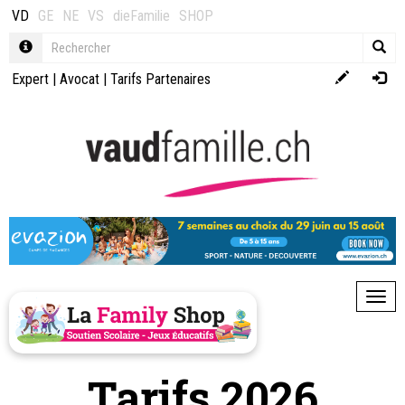
VD
GE
NE
VS
dieFamilie
SHOP
Expert
|
Avocat
|
Tarifs Partenaires
Toggl
Tarifs 2026